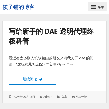
筷子铺的博客
菜单
记
录
生
活
写给新手的 DAE 透明代理终
的
极科普
点
点
滴
滴
最近有太多刚入坑软路由的朋友来问我关于 dae 的问
题：“这玩意儿怎么配？”“它和 OpenClas…
写给新手的 dae 透明代理终极科普
继续阅读
发
作
分
: 写
2026年05月25日
Admin
分享
发表评论
表
者：
类：
给
于：
新