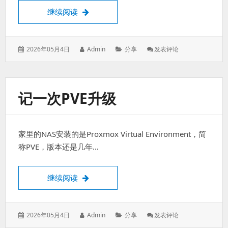
掌控 Linux 软件包更新的“定海神针”——apt-
继续阅读
发
作
分
: 掌
2026年05月4日
Admin
分享
发表评论
表
者：
类：
控
于：
Linux
软
件
记一次PVE升级
包
更
新
的
家里的NAS安装的是Proxmox Virtual Environment，简
“定
海
称PVE，版本还是几年…
神
针”
——
记一次PVE升级
继续阅读
Apt-
Mark
发
作
分
: 记
2026年05月4日
Admin
分享
发表评论
表
者：
类：
一