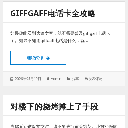
手
的
GIFFGAFF电话卡全攻略
Dae
透
明
代
如果你能看到这篇文章，就不需要普及giffgaff电话卡
理
终
了。如果不知道giffgaff电话是什么，就…
极
科
普
giffgaff电话卡全攻略
继续阅读
发
作
分
: Giffgaff
2026年05月19日
Admin
分享
发表评论
表
者：
类：
电
于：
话
卡
全
对楼下的烧烤摊上了手段
攻
略
当你看到这篇文章时，请不要进行道等绑架。小摊小贩固