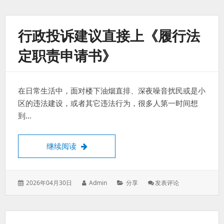
于：
次
PVE
升
行政投诉建议直接上《履行法
级
定职责申请书》
在日常生活中，面对楼下油烟直排、深夜噪音扰民或是小
区的违法建设，或者其它违法行为，很多人第一时间想
到…
行政投诉建议直接上《履行法定职责申请书
继续阅读
发
作
分
: 行
2026年04月30日
Admin
分享
发表评论
表
者：
类：
政
于：
投
诉
建