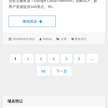
谷歌云服务器（Google Cloud Platform）简称GCP，新
用户直接提供300美元、90…
谷歌云GCP长期免费服务器申请及使用教程
继续阅读
发
作
分
: 谷
2026年04月28日
Admin
分享
发表评论
表
者：
类：
歌
于：
云
GCP
分
长
页
页
页
页
页
页
页
1
2
3
4
5
6
…
期
码：
码：
码：
码：
码：
码：
免
页
98
下一页
费
码：
服
务
器
申
请
及
域名转让
使
用