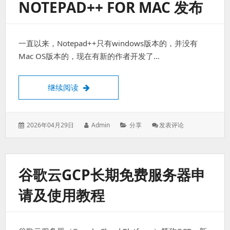
NOTEPAD++ FOR MAC 发布
议
直
接
上
一直以来，Notepad++只有windows版本的，并没有
《履
行
Mac OS版本的，现在有新的作者开发了…
法
定
职
Notepad++ for Mac 发布
继续阅读
责
申
请
书》
发
作
分
: Notepad++
2026年04月29日
Admin
分享
发表评论
表
者：
类：
For
于：
Mac
发
布
谷歌云GCP长期免费服务器申
请及使用教程