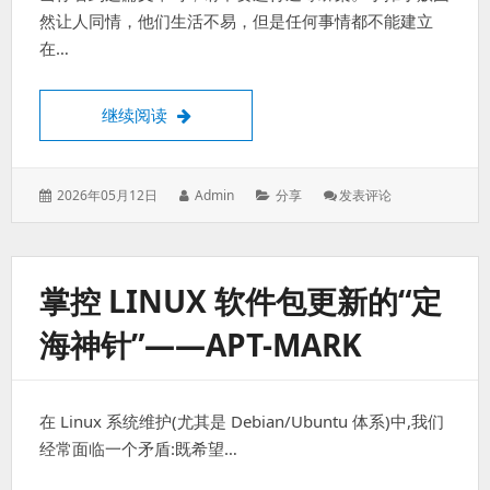
然让人同情，他们生活不易，但是任何事情都不能建立
在…
对楼下的烧烤摊上了手段
继续阅读
发
作
分
: 对
2026年05月12日
Admin
分享
发表评论
表
者：
类：
楼
于：
下
的
烧
掌控 LINUX 软件包更新的“定
烤
摊
海神针”——APT-MARK
上
了
手
段
在 Linux 系统维护(尤其是 Debian/Ubuntu 体系)中,我们
经常面临一个矛盾:既希望…