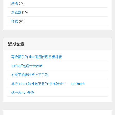
杂项
(72)
浏览器
(16)
转载
(96)
近期文章
写给新手的 dae 透明代理终极科普
giffgaff电话卡全攻略
对楼下的烧烤摊上了手段
掌控 Linux 软件包更新的“定海神针”——apt-mark
记一次PVE升级