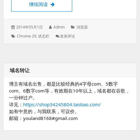
Firefox 29找加底部的状态栏
继续阅读
发
作
分
2014年05月1日
Admin
浏览器
表
者：
类：
标
: Firefox
Chrome 29
,
状态栏
发表评论
于：
签：
29
找
加
底
部
域名转让
的
状
博主有域名出售，都是比较经典的4字母com、5数字
态
栏
com、6数字com等，有效期在10年以上，域名都在谷歌，
一分钟过户。
详见：
https://shop34245804.taobao.com/
如有中意的，与我联系，可议价。
邮箱：youland8168#gmail.com