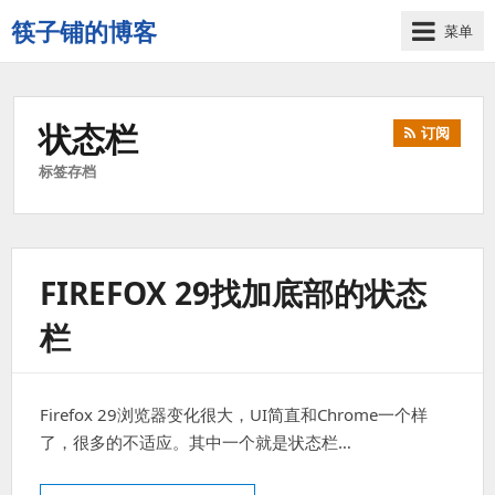
筷子铺的博客
菜单
记
录
生
状态栏
订阅
活
的
标签存档
点
点
滴
滴
FIREFOX 29找加底部的状态
栏
Firefox 29浏览器变化很大，UI简直和Chrome一个样
了，很多的不适应。其中一个就是状态栏…