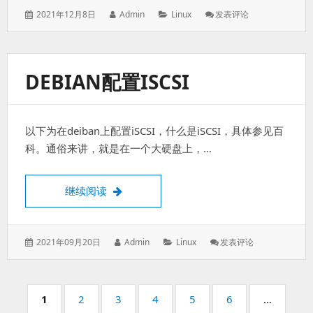
发
作
分
: Debian
2021年12月8日
Admin
Linux
发表评论
表
者：
类：
增
于：
加
Auth.log
日
DEBIAN配置ISCSI
志
以下为在deiban上配置iSCSI，什么是iSCSI，具体参见百
科。通俗来讲，就是在一个大硬盘上，…
debian配置iSCSI
继续阅读
发
作
分
: Debian
2021年09月20日
Admin
Linux
发表评论
表
者：
类：
配
于：
置
ISCSI
分
页
页
页
页
页
页
页
1
2
3
4
5
6
…
码：
码：
码：
码：
码：
码：