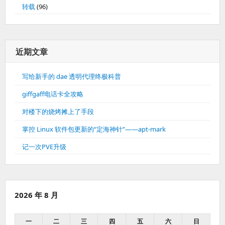
转载
(96)
近期文章
写给新手的 dae 透明代理终极科普
giffgaff电话卡全攻略
对楼下的烧烤摊上了手段
掌控 Linux 软件包更新的“定海神针”——apt-mark
记一次PVE升级
2026 年 8 月
一
二
三
四
五
六
日