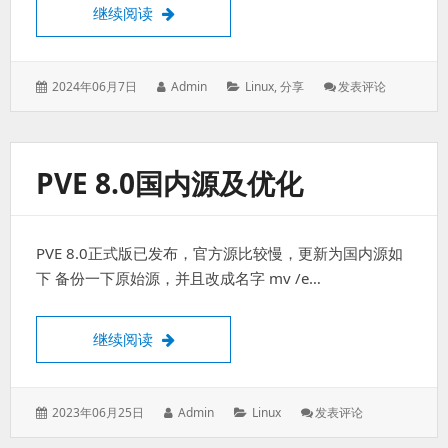
在win11上启用最新版的微软Copilot应用
继续阅读
发
作
分
: 在
2024年06月7日
Admin
Linux
,
分享
发表评论
表
者：
类：
Win11
于：
上
启
用
PVE 8.0国内源及优化
最
新
版
的
PVE 8.0正式版已发布，官方源比较慢，更新为国内源如
微
软
下 备份一下原始源，并且改成名字 mv /e…
Copilot
应
用
PVE 8.0国内源及优化
继续阅读
发
作
分
: PVE
2023年06月25日
Admin
Linux
发表评论
表
者：
类：
8.0