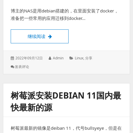
博主的NAS是用debian搭建的，在里面安装了docker，
准备把一些常用的应用迁移到docker…
debian下面的docker开通IPV6
继续阅读
发
作
分
2022年09月12日
Admin
Linux
,
分享
表
者：
类：
: Debian
发表评论
于：
下
面
的
Docker
树莓派安装DEBIAN 11国内最
开
通
快最新的源
IPV6
树莓派最新的镜像是deiban 11，代号bullsyeye，但是在