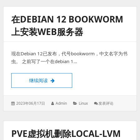
于：
国
内
源
在DEBIAN 12 BOOKWORM
及
优
上安装WEB服务器
化
现在Debian 12已发布，代号bookworm，中文名字为书
虫。 之前写了一个在debian 1…
在DEBIAN 12 bookworm上安装WEB服务
继续阅读
发
作
分
: 在
2023年06月17日
Admin
Linux
发表评论
表
者：
类：
DEBIAN
于：
12
Bookworm
上
PVE虚拟机删除LOCAL-LVM
安
装