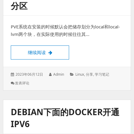
分区
WEB
服
务
器
PVE系统在安装的时候默认会把储存划分为local和local-
lvm两个块，在实际使用的时候往往其…
PVE虚拟机删除local-lvm分区
继续阅读
发
作
分
2023年06月12日
Admin
Linux
,
分享
,
学习笔记
表
者：
类：
: PVE
发表评论
于：
虚
拟
机
删
DEBIAN下面的DOCKER开通
除
Local-
IPV6
Lvm
分
区