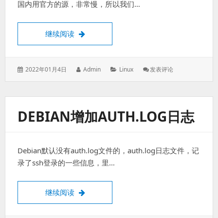
国内用官方的源，非常慢，所以我们…
树莓派安装debian 11国内最快最新的源
继续阅读
发
作
分
: 树
2022年01月4日
Admin
Linux
发表评论
表
者：
类：
莓
于：
派
安
装
DEBIAN增加AUTH.LOG日志
Debian
11
国
内
Debian默认没有auth.log文件的，auth.log日志文件，记
最
快
录了ssh登录的一些信息，里…
最
新
的
Debian增加auth.log日志
继续阅读
源