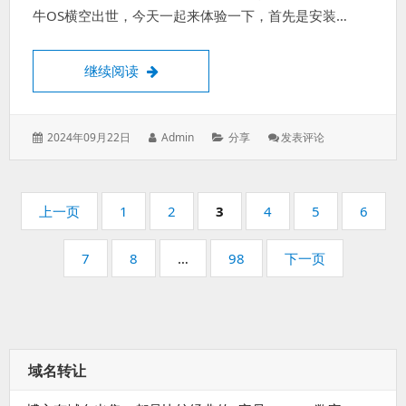
牛OS横空出世，今天一起来体验一下，首先是安装…
国产NAS系统飞牛OS安装
继续阅读
发
作
分
: 国
2024年09月22日
Admin
分享
发表评论
表
者：
类：
产
于：
NAS
系
分
统
页
页
页
页
页
页
页
上一页
1
2
3
4
5
6
飞
码：
码：
码：
码：
码：
码：
牛
页
页
页
7
8
…
98
下一页
OS
码：
码：
码：
安
装
域名转让