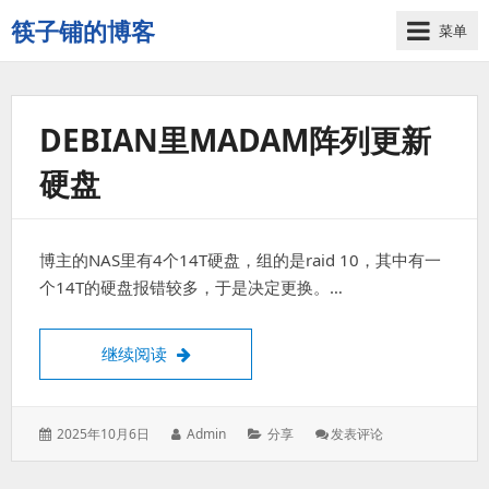
筷子铺的博客
菜单
记
录
生
活
DEBIAN里MADAM阵列更新
的
硬盘
点
点
滴
滴
博主的NAS里有4个14T硬盘，组的是raid 10，其中有一
个14T的硬盘报错较多，于是决定更换。…
debian里madam阵列更新硬盘
继续阅读
发
作
分
: Debian
2025年10月6日
Admin
分享
发表评论
表
者：
类：
里
于：
Madam