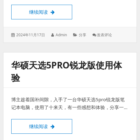
华硕天选5pro锐龙版功耗风扇调教指南
继续阅读
发
作
分
: 华
2024年11月17日
Admin
分享
发表评论
表
者：
类：
硕
于：
天
选
5pro
华硕天选5PRO锐龙版使用体
锐
龙
验
版
功
耗
风
博主趁着国补间隙，入手了一台华硕天选5pro锐龙版笔
扇
调
记本电脑，使用了十来天，有一些感想和体验，分享一…
教
指
南
华硕天选5pro锐龙版使用体验
继续阅读