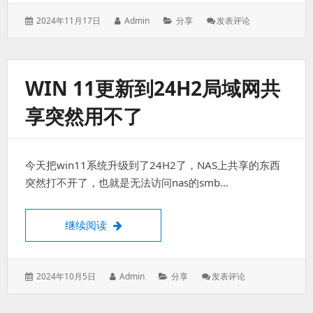
发
作
分
: 华
2024年11月17日
Admin
分享
发表评论
表
者：
类：
硕
于：
天
选
5pro
WIN 11更新到24H2局域网共
锐
龙
享突然用不了
版
使
用
体
今天把win11系统升级到了24H2了，NAS上共享的东西
验
突然打不开了，也就是无法访问nas的smb…
win 11更新到24H2局域网共享突然用不了
继续阅读
发
作
分
: Win
2024年10月5日
Admin
分享
发表评论
表
者：
类：
11
于：
更