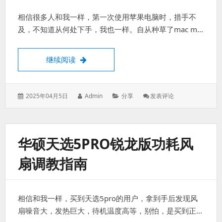
装
相信很多人和我一样，第一次使用苹果电脑时，措手不
载
选
及，不知道从何处下手，我也一样。自从种草了mac m…
项
mac系统新手小白上手指南
继续阅读
发
作
分
: Mac
2025年04月5日
Admin
分享
发表评论
表
者：
类：
系
于：
统
新
手
华硕天选5PRO锐龙版功耗风
小
白
扇调教指南
上
手
指
南
相信和我一样，买到天选5pro的用户，拿到手后发现风
扇噪音大，发热巨大，待机温度高等，别怕，是买到正…