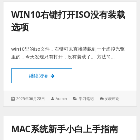
阵
列
WIN10右键打开ISO没有装载
更
新
选项
硬
盘
win10里的iso文件，右键可以直接装载到一个虚拟光驱
里的，今天发现只有打开，没有装载了。 方法简…
win10右键打开ISO没有装载选项
继续阅读
发
作
分
: Win10
2025年06月28日
Admin
学习笔记
发表评论
表
者：
类：
右
于：
键
打
开
MAC系统新手小白上手指南
ISO
没
有