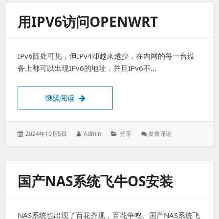
新
到
用IPV6访问OPENWRT
24H2
局
域
网
IPv6随处可见，但IPv4却越来越少，在内网的每一台设
共
享
备上都可以出现IPv6的地址，并且IPv6不…
突
然
用
用IPv6访问Openwrt
继续阅读
不
了
发
作
分
: 用
2024年10月5日
Admin
分享
发表评论
表
者：
类：
IPv6
于：
访
问
Openwrt
国产NAS系统飞牛OS安装
NAS系统也出现了百花齐现，百花争鸣。国产NAS系统飞