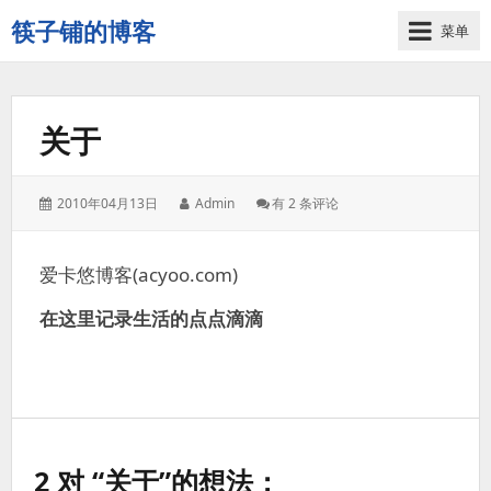
筷子铺的博客
菜单
记
录
生
关于
活
的
点
发
作
关
2010年04月13日
Admin
有 2 条评论
点
表
者：
于
滴
于：
滴
爱卡悠博客(acyoo.com)
在这里记录生活的点点滴滴
2 对 “关于”的想法；