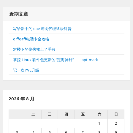
近期文章
写给新手的 dae 透明代理终极科普
giffgaff电话卡全攻略
对楼下的烧烤摊上了手段
掌控 Linux 软件包更新的“定海神针”——apt-mark
记一次PVE升级
2026 年 8 月
一
二
三
四
五
六
日
1
2
3
4
5
6
7
8
9