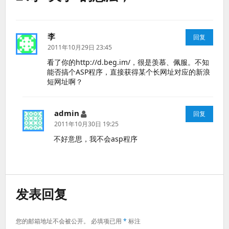
李
说
回复
道：
2011年10月29日 23:45
看了你的http://d.beg.im/，很是羡慕、佩服。不知
能否搞个ASP程序，直接获得某个长网址对应的新浪
短网址啊？
admin
说
回复
道：
2011年10月30日 19:25
不好意思，我不会asp程序
发表回复
您的邮箱地址不会被公开。
必填项已用
*
标注