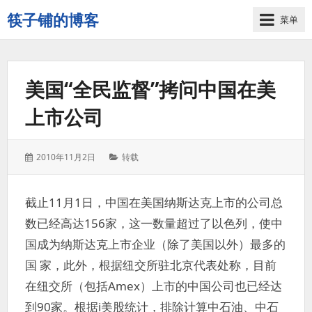
筷子铺的博客
菜单
记
录
生
美国“全民监督”拷问中国在美
活
的
上市公司
点
点
滴
发
分
2010年11月2日
转载
滴
表
类：
于：
截止11月1日，中国在美国纳斯达克上市的公司总
数已经高达156家，这一数量超过了以色列，使中
国成为纳斯达克上市企业（除了美国以外）最多的
国 家，此外，根据纽交所驻北京代表处称，目前
在纽交所（包括Amex）上市的中国公司也已经达
到90家。根据i美股统计，排除计算中石油、中石