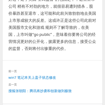
公司 稍有不对劲的地方，就很容易遭到猎杀，股
价暴跌甚至退市，这可能和此前兴致勃勃地去美国
上市形成较大的反差。这或许正是这些公司此前对
美国股市文化和游戏 规则不了解导致的，在美
国，上市叫做“go public”，意味着你要将公司的经
营情况更好的公开化，披露更多的信息，接受公众
的监督，否则将付出惨重的代价。
文
前一页
章
上
win7 笔记本关上盖子状态修改
导
一
航
后一页
篇：
下
搜狐张朝阳：腾讯将抄袭和创新做到极致
一
篇：