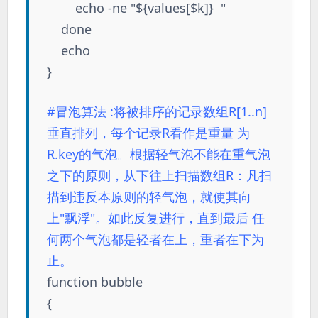
echo -ne "${values[$k]} "
done
echo
}
#冒泡算法
:将被排序的记录数组R[1..n]
垂直排列，每个记录R看作是重量 为
R.key的气泡。根据轻气泡不能在重气泡
之下的原则，从下往上扫描数组R：凡扫
描到违反本原则的轻气泡，就使其向
上"飘浮"。如此反复进行，直到最后 任
何两个气泡都是轻者在上，重者在下为
止。
function bubble
{