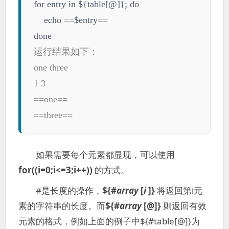
for entry in ${table[@]}; do
echo ==$entry==
done
运行结果如下：
one three
1 3
==one==
==three==
如果需要每个元素都显现，可以使用
for((i=0;i<=3;i++))
的方式。
#是长度的操作，
${#
array
[
i
]}
将返回第i元
素的字符串的长度。而
${#
array
[@]}
则返回有效
元素的格式，例如上面的例子中${#table[@]}为