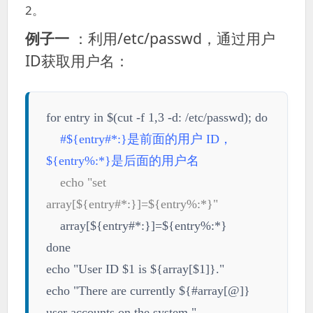
2。
例子一
：利用/etc/passwd，通过用户
ID获取用户名：
for entry in $(cut -f 1,3 -d: /etc/passwd); do
#${entry#*:}是前面的用户 ID，
${entry%:*}是后面的用户名
echo "set
array[${entry#*:}]=${entry%:*}"
array[${entry#*:}]=${entry%:*}
done
echo "User ID $1 is ${array[$1]}."
echo "There are currently ${#array[@]}
user accounts on the system."