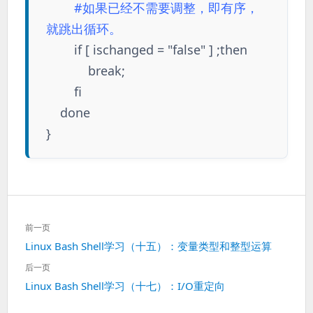
#如果已经不需要调整，即有序，
就跳出循环。
if [ ischanged = "false" ] ;then
break;
fi
done
}
文
前一页
章
上
Linux Bash Shell学习（十五）：变量类型和整型运算
导
一
航
后一页
篇：
下
Linux Bash Shell学习（十七）：I/O重定向
一