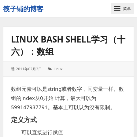
筷子铺的博客
菜单
记
录
生
LINUX BASH SHELL学习（十
活
的
六）：数组
点
点
滴
发
分
2011年02月2日
Linux
滴
表
类：
于：
数组元素可以是string或者数字，同变量一样。数
组的index从0开始 计算，最大可以为
599147937791。基本上可以认为没有限制。
定义方式
可以直接进行赋值