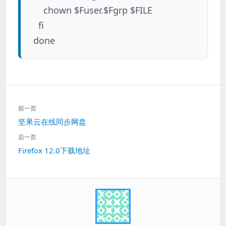
chown $Fuser.$Fgrp $FILE
fi
done
文
前一页
章
上
坚果云在线同步网盘
导
一
航
后一页
篇：
下
Firefox 12.0下载地址
一
篇：