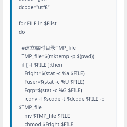
dcode="utf8"
for FILE in $Flist
do
#建立临时目录TMP_file
TMP_file=$(mktemp -p $(pwd))
if [ -f $FILE ];then
Fright=$(stat -c %a $FILE)
Fuser=$(stat -c %U $FILE)
Fgrp=$(stat -c %G $FILE)
iconv -f $scode -t $dcode $FILE -o
$TMP_file
mv $TMP_file $FILE
chmod $Fright $FILE