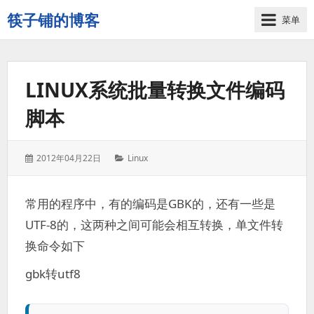
筷子铺的博客
菜单
记
录
生
LINUX系统批量转换文件编码
活
的
脚本
点
点
滴
发
分
2012年04月22日
Linux
滴
表
类：
于：
常用的程序中，有的编码是GBK的，还有一些是
UTF-8的，这两种之间可能会相互转换，单文件转
换命令如下
gbk转utf8