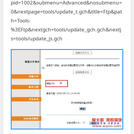
pid=1002&submenu=Advanced&nosubmenu=
0&nextpage=tools/update_t.gch&title=Ftp&pat
h=Tools-
%3EFtp&nextgch=tools/update_gch.gch&nextj
s=tools/update_js.gch