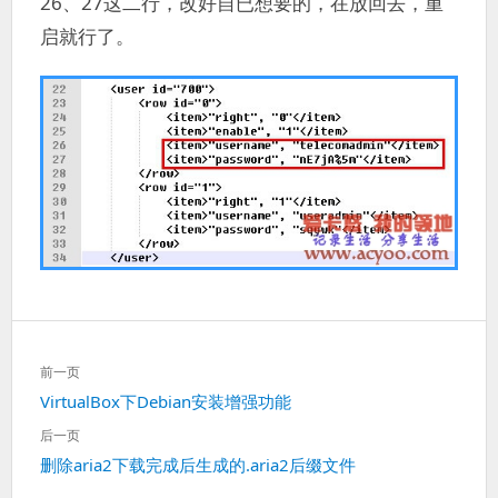
26、27这二行，改好自已想要的，在放回去，重
启就行了。
文
前一页
章
上
VirtualBox下Debian安装增强功能
导
一
航
后一页
篇：
下
删除aria2下载完成后生成的.aria2后缀文件
一