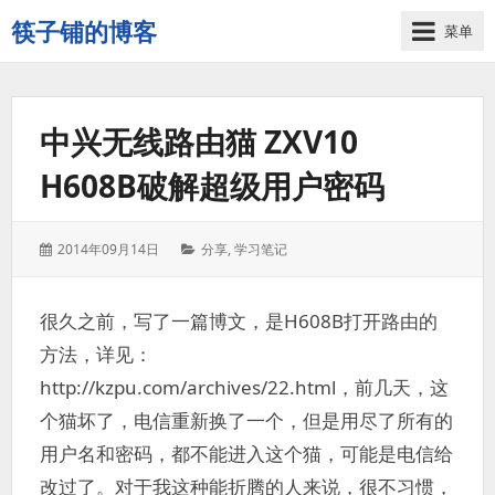
筷子铺的博客
菜单
记
录
生
中兴无线路由猫 ZXV10
活
的
H608B破解超级用户密码
点
点
滴
发
分
2014年09月14日
分享
,
学习笔记
滴
表
类：
于：
很久之前，写了一篇博文，是H608B打开路由的
方法，详见：
http://kzpu.com/archives/22.html，前几天，这
个猫坏了，电信重新换了一个，但是用尽了所有的
用户名和密码，都不能进入这个猫，可能是电信给
改过了。对于我这种能折腾的人来说，很不习惯，