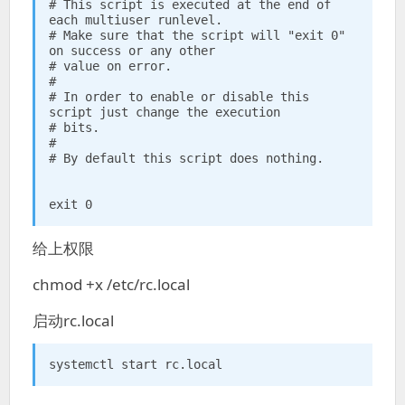
# This script is executed at the end of 
each multiuser runlevel.

# Make sure that the script will "exit 0" 
on success or any other

# value on error.

#

# In order to enable or disable this 
script just change the execution

# bits.

#

# By default this script does nothing.

exit 0
给上权限
chmod +x /etc/rc.local
启动rc.local
systemctl start rc.local