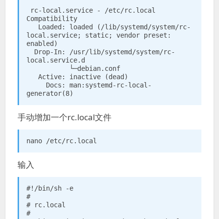
 rc-local.service - /etc/rc.local 
Compatibility

   Loaded: loaded (/lib/systemd/system/rc-
local.service; static; vendor preset: 
enabled)

  Drop-In: /usr/lib/systemd/system/rc-
local.service.d

           └─debian.conf

   Active: inactive (dead)

     Docs: man:systemd-rc-local-
generator(8)
手动增加一个rc.local文件
nano /etc/rc.local
输入
#!/bin/sh -e

#

# rc.local

#
