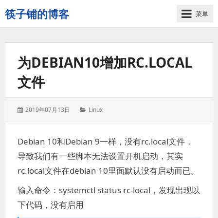
筷子铺的博客
菜单
记
录
生
为DEBIAN10增加RC.LOCAL
活
的
文件
点
点
滴
发
分
2019年07月13日
Linux
滴
表
类：
于：
Debian 10和Debian 9一样，没有rc.local文件，
导致我们有一些脚本无法设置开机启动，其实
rc.local文件在debian 10里面默认没有启动而已。
输入命令：systemctl status rc-local，发现出现以
下代码，没有启用