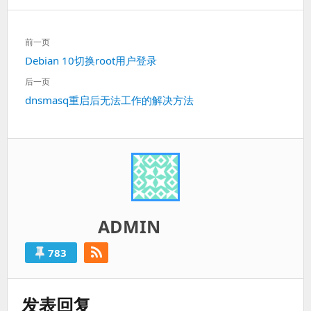
文
前一页
章
上
Debian 10切换root用户登录
导
一
航
后一页
篇：
下
dnsmasq重启后无法工作的解决方法
一
篇：
ADMIN
783
发表回复