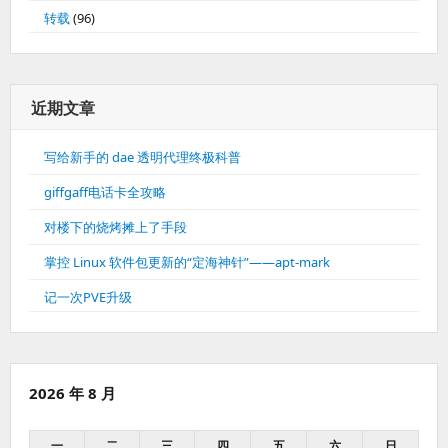
转载
(96)
近期文章
写给新手的 dae 透明代理终极科普
giffgaff电话卡全攻略
对楼下的烧烤摊上了手段
掌控 Linux 软件包更新的“定海神针”——apt-mark
记一次PVE升级
2026 年 8 月
一
二
三
四
五
六
日