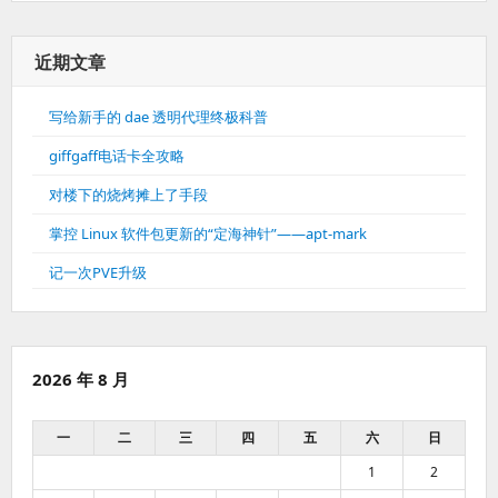
近期文章
写给新手的 dae 透明代理终极科普
giffgaff电话卡全攻略
对楼下的烧烤摊上了手段
掌控 Linux 软件包更新的“定海神针”——apt-mark
记一次PVE升级
2026 年 8 月
一
二
三
四
五
六
日
1
2