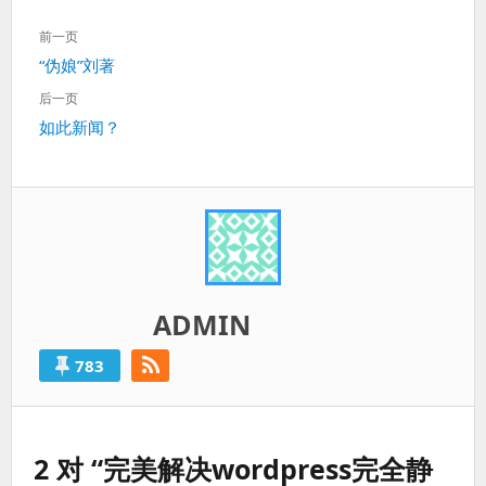
文
前一页
章
上
“伪娘”刘著
导
一
航
后一页
篇：
下
如此新闻？
一
篇：
ADMIN
783
2 对 “完美解决wordpress完全静