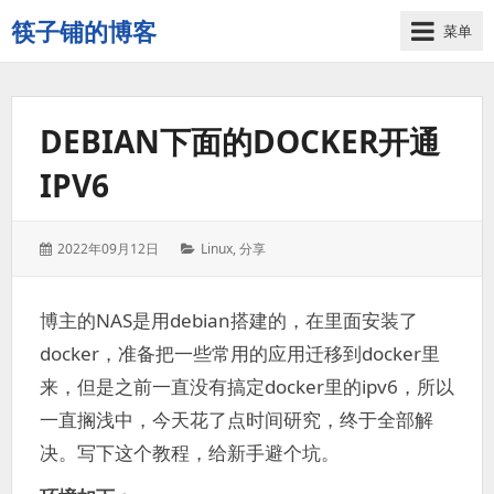
筷子铺的博客
菜单
记
录
生
DEBIAN下面的DOCKER开通
活
的
IPV6
点
点
滴
发
分
2022年09月12日
Linux
,
分享
滴
表
类：
于：
博主的NAS是用debian搭建的，在里面安装了
docker，准备把一些常用的应用迁移到docker里
来，但是之前一直没有搞定docker里的ipv6，所以
一直搁浅中，今天花了点时间研究，终于全部解
决。写下这个教程，给新手避个坑。