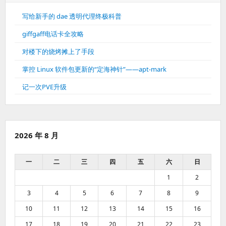
写给新手的 dae 透明代理终极科普
giffgaff电话卡全攻略
对楼下的烧烤摊上了手段
掌控 Linux 软件包更新的“定海神针”——apt-mark
记一次PVE升级
2026 年 8 月
一
二
三
四
五
六
日
1
2
3
4
5
6
7
8
9
10
11
12
13
14
15
16
17
18
19
20
21
22
23