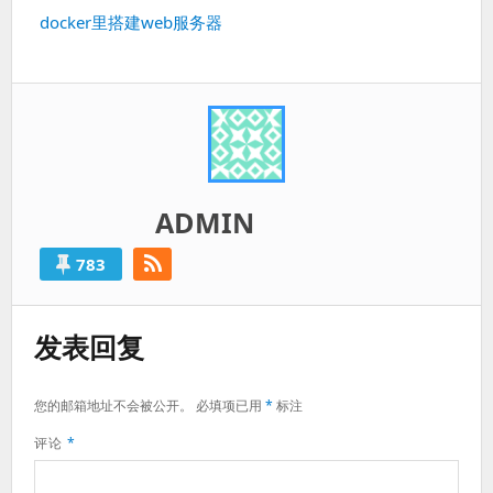
篇：
下
docker里搭建web服务器
一
篇：
ADMIN
783
发表回复
您的邮箱地址不会被公开。
必填项已用
*
标注
评论
*