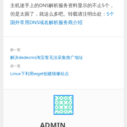
主机迷手上的DNS解析服务资料显示的不止5个，
但是太困了，就这么多吧。转载请注明出处：
5个
国外常用DNS域名解析服务商介绍
文
前一页
章
上
解决dedecms淘宝客无法采集推广地址
导
一
航
后一页
篇：
下
Linux下利用wget创建镜像站点
一
篇：
ADMIN