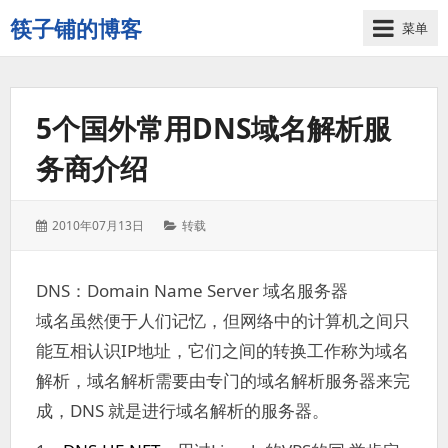
筷子铺的博客
菜单
记
录
生
5个国外常用DNS域名解析服
活
的
务商介绍
点
点
滴
发
分
2010年07月13日
转载
滴
表
类：
于：
DNS：Domain Name Server 域名服务器
域名虽然便于人们记忆，但网络中的计算机之间只
能互相认识IP地址，它们之间的转换工作称为域名
解析，域名解析需要由专门的域名解析服务器来完
成，DNS 就是进行域名解析的服务器。