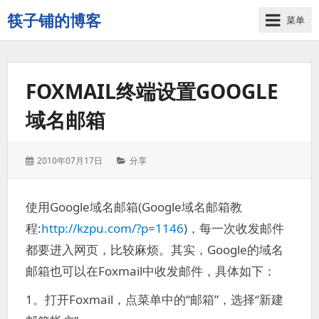
筷子铺的博客
菜单
记
录
生
FOXMAIL终端设置GOOGLE
活
的
域名邮箱
点
点
滴
发
分
2010年07月17日
分享
滴
表
类：
于：
使用Google域名邮箱(Google域名邮箱教
程:
http://kzpu.com/?p=1146
)，每一次收发邮件
都要进入网页，比较麻烦。其实，Google的域名
邮箱也可以在Foxmail中收发邮件，具体如下：
1。打开Foxmail，点菜单中的“邮箱”，选择“新建