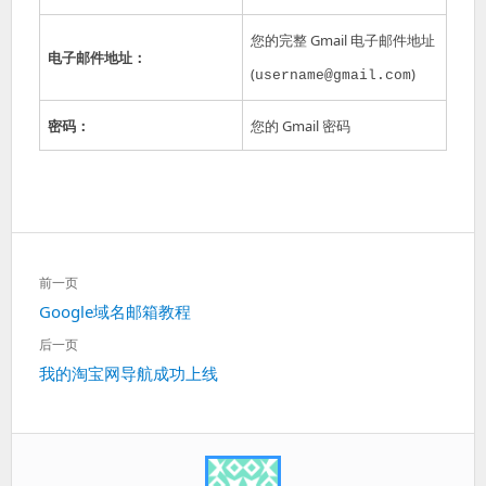
您的完整 Gmail 电子邮件地址
电子邮件地址：
(
)
username@gmail.com
密码：
您的 Gmail 密码
文
前一页
章
上
Google域名邮箱教程
导
一
航
后一页
篇：
下
我的淘宝网导航成功上线
一
篇：