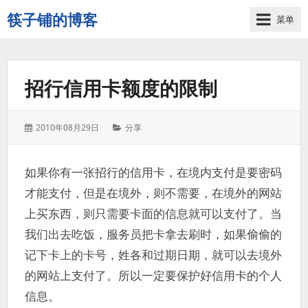
筷子铺的博客
菜单
记
录
生
招行信用卡额度的限制
活
的
点
发
分
2010年08月29日
分享
点
表
类：
滴
于：
滴
如果你有一张招行的信用卡，在境内支付是要密码
才能支付，但是在境外，则不需要，在境外的网站
上买东西，则只需要卡面的信息就可以支付了。当
我们出去吃饭，服务员把卡拿去刷时，如果偷偷的
记下卡上的卡号，姓各和过期日期，就可以去境外
的网站上支付了。所以一定要保护好信用卡的个人
信息。