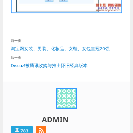
文
前一页
章
上
淘宝网女装、男装、化妆品、女鞋、女包皇冠20强
导
一
航
后一页
篇：
下
Discuz!被腾讯收购与推出怀旧经典版本
一
篇：
ADMIN
783