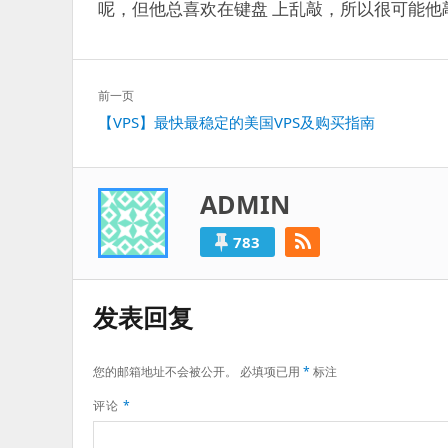
呢，但他总喜欢在键盘 上乱敲，所以很可能他敲
文
前一页
章
上
【VPS】最快最稳定的美国VPS及购买指南
导
一
航
篇：
ADMIN
783
发表回复
您的邮箱地址不会被公开。
必填项已用
*
标注
评论
*