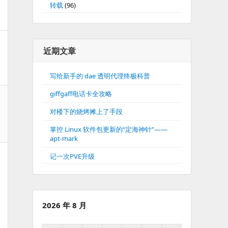
转载
(96)
近期文章
写给新手的 dae 透明代理终极科普
giffgaff电话卡全攻略
对楼下的烧烤摊上了手段
掌控 Linux 软件包更新的“定海神针”——
apt-mark
记一次PVE升级
2026 年 8 月