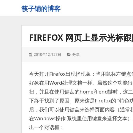
筷子铺的博客
记
录
生
FIREFOX 网页上显示光标
活
的
点
发
分
2010年12月27日
分享
点
表
类：
滴
于：
滴
今天打开Firefox出现怪现象：当用鼠标左
好象在用Word处理文档一样。虽然这个功能
扭，并且在使用键盘的home和end键时，这
下终于找到了原因。原来这是Firefox的 "特色功
后，我们可以使用键盘来选择页面内容（通常
在Windows操作 系统里使用键盘来选择文本）
出一个对话框：