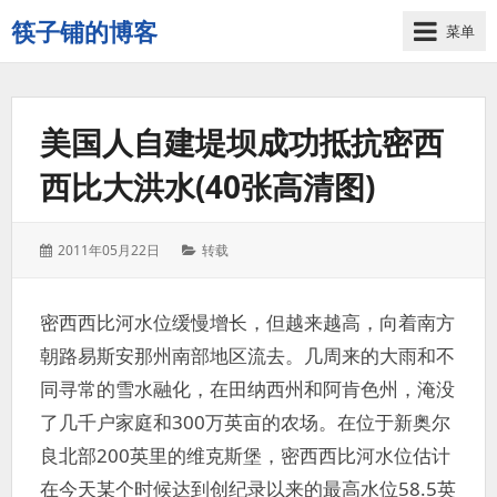
筷子铺的博客
菜单
记
录
生
美国人自建堤坝成功抵抗密西
活
的
西比大洪水(40张高清图)
点
点
滴
发
分
2011年05月22日
转载
滴
表
类：
于：
密西西比河水位缓慢增长，但越来越高，向着南方
朝路易斯安那州南部地区流去。几周来的大雨和不
同寻常的雪水融化，在田纳西州和阿肯色州，淹没
了几千户家庭和300万英亩的农场。在位于新奥尔
良北部200英里的维克斯堡，密西西比河水位估计
在今天某个时候达到创纪录以来的最高水位58.5英