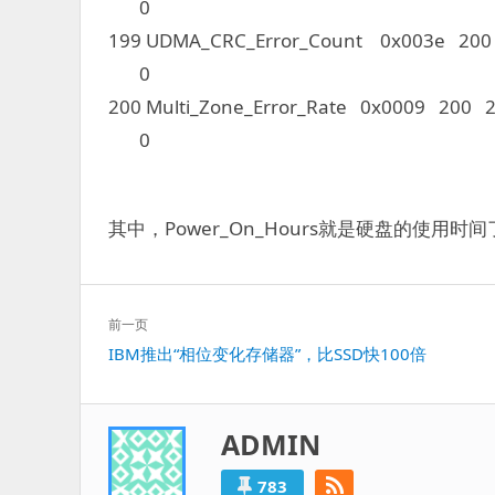
0
199 UDMA_CRC_Error_Count 0x003e 20
0
200 Multi_Zone_Error_Rate 0x0009 200 2
0
其中，Power_On_Hours就是硬盘的使用时
文
前一页
章
上
IBM推出“相位变化存储器”，比SSD快100倍
导
一
航
篇：
ADMIN
783