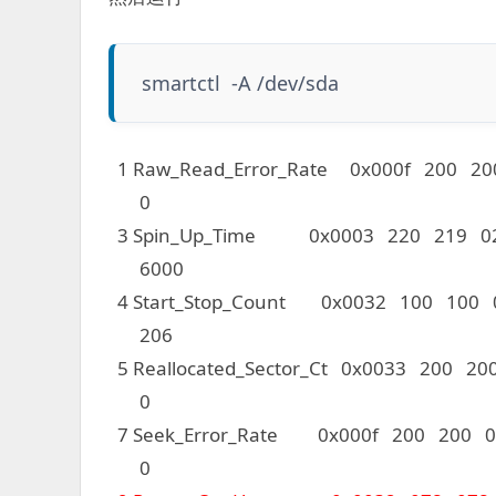
smartctl -A /dev/sda
1 Raw_Read_Error_Rate 0x000f 200 20
0
3 Spin_Up_Time 0x0003 220 219 021
6000
4 Start_Stop_Count 0x0032 100 100
206
5 Reallocated_Sector_Ct 0x0033 200 20
0
7 Seek_Error_Rate 0x000f 200 200 05
0