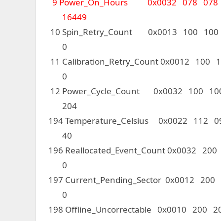
9 Power_On_Hours 0x0032 078 078 
16449
10 Spin_Retry_Count 0x0013 100 100 
0
11 Calibration_Retry_Count 0x0012 10
0
12 Power_Cycle_Count 0x0032 100 1
204
194 Temperature_Celsius 0x0022 112 
40
196 Reallocated_Event_Count 0x0032 2
0
197 Current_Pending_Sector 0x0012 2
0
198 Offline_Uncorrectable 0x0010 200 