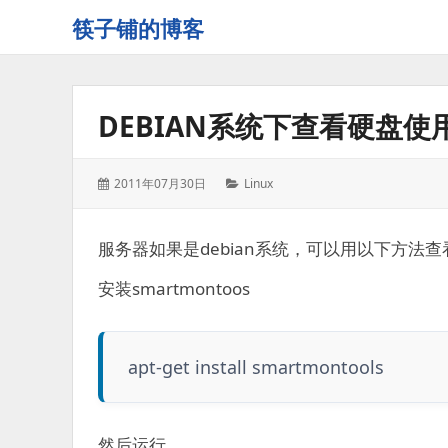
筷子铺的博客
记
录
生
DEBIAN系统下查看硬盘使
活
的
点
发
分
2011年07月30日
Linux
点
表
类：
滴
于：
滴
服务器如果是debian系统，可以用以下方法
安装smartmontoos
apt-get install smartmontools
然后运行