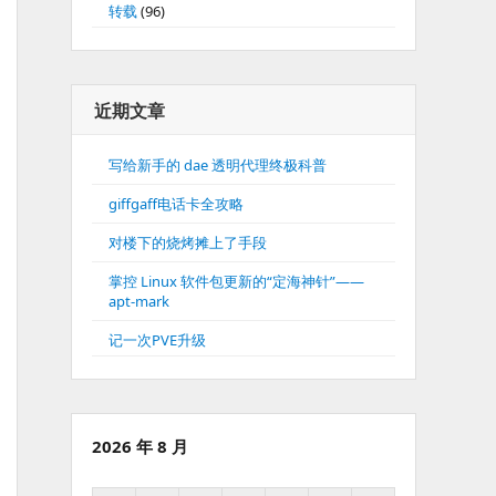
转载
(96)
近期文章
写给新手的 dae 透明代理终极科普
giffgaff电话卡全攻略
对楼下的烧烤摊上了手段
掌控 Linux 软件包更新的“定海神针”——
apt-mark
记一次PVE升级
2026 年 8 月