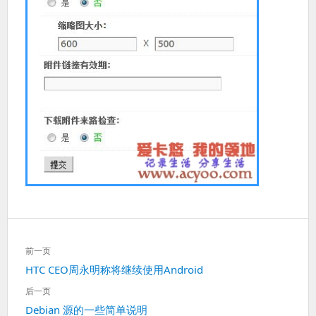
文
前一页
章
上
HTC CEO周永明称将继续使用Android
导
一
航
后一页
篇：
下
Debian 源的一些简单说明