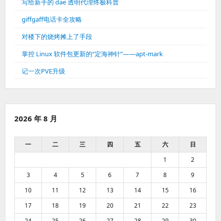
写给新手的 dae 透明代理终极科普
giffgaff电话卡全攻略
对楼下的烧烤摊上了手段
掌控 Linux 软件包更新的“定海神针”——apt-mark
记一次PVE升级
2026 年 8 月
一
二
三
四
五
六
日
1
2
3
4
5
6
7
8
9
10
11
12
13
14
15
16
17
18
19
20
21
22
23
24
25
26
27
28
29
30