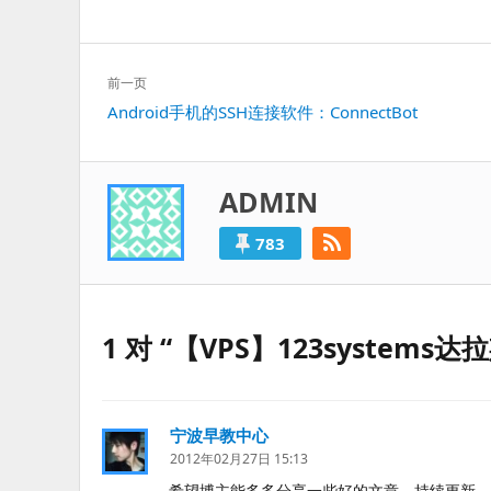
文
前一页
章
上
Android手机的SSH连接软件：ConnectBot
导
一
航
篇：
ADMIN
783
1 对 “【VPS】123systems
宁波早教中心
说
道：
2012年02月27日 15:13
希望博主能多多分享一些好的文章，持续更新，