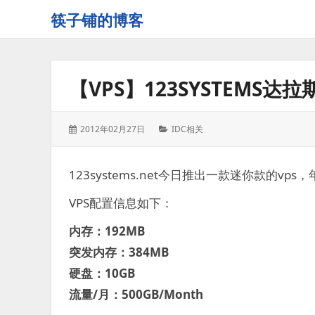
筷子铺的博客
记
录
生
【VPS】123SYSTEMS达拉
活
的
点
发
分
2012年02月27日
IDC相关
点
表
类：
滴
于：
滴
123systems.net今日推出一款迷你款的v
VPS配置信息如下：
内存：
192MB
突发内存：
384MB
硬盘：
10GB
流量/月：
500GB/Month