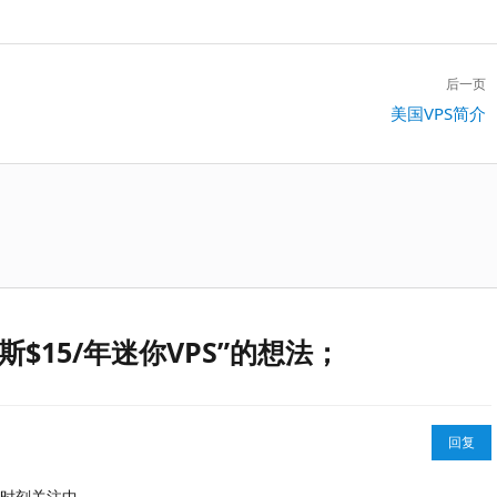
后一页
下
美国VPS简介
一
篇：
达拉斯$15/年迷你VPS”的想法；
回复
时刻关注中。