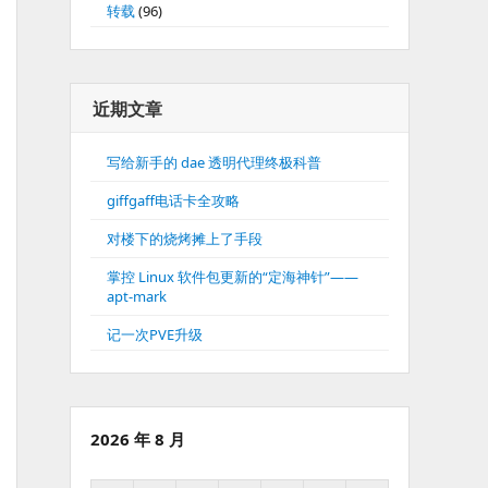
转载
(96)
近期文章
写给新手的 dae 透明代理终极科普
giffgaff电话卡全攻略
对楼下的烧烤摊上了手段
掌控 Linux 软件包更新的“定海神针”——
apt-mark
记一次PVE升级
2026 年 8 月