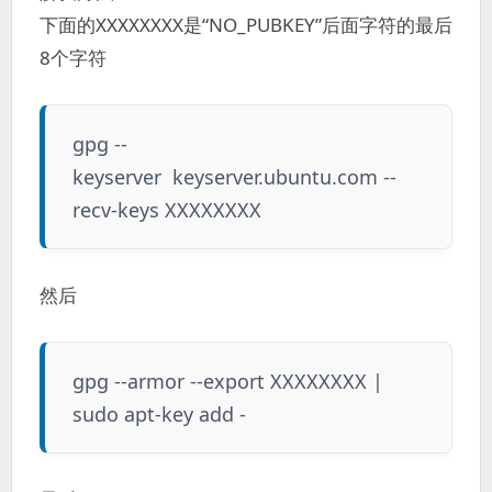
下面的XXXXXXXX是“NO_PUBKEY”后面字符的最后
8个字符
gpg --
keyserver keyserver.ubuntu.com --
recv-keys XXXXXXXX
然后
gpg --armor --export XXXXXXXX |
sudo apt-key add -