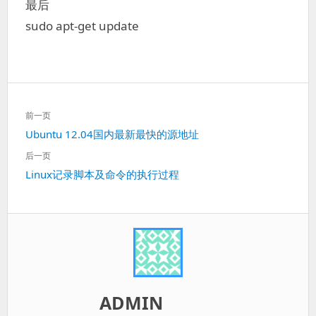
最后
sudo apt-get update
文
前一页
章
上
Ubuntu 12.04国内最新最快的源地址
导
一
航
后一页
篇：
下
Linux记录脚本及命令的执行过程
一
篇：
ADMIN