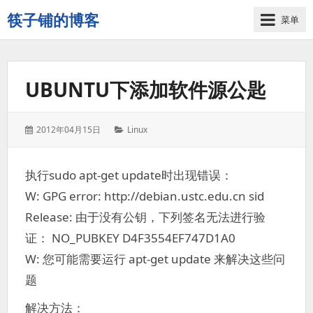
筷子铺的博客
菜单
记
录
生
UBUNTU下添加软件源公匙
活
的
点
发
分
2012年04月15日
Linux
点
表
类：
滴
于：
滴
执行sudo apt-get update时出现错误：
W: GPG error: http://debian.ustc.edu.cn sid
Release: 由于没有公钥，下列签名无法进行验
证： NO_PUBKEY D4F3554EF747D1A0
W: 您可能需要运行 apt-get update 来解决这些问
题
解决方法：