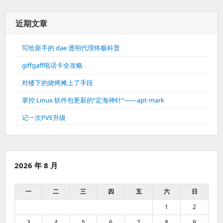
近期文章
写给新手的 dae 透明代理终极科普
giffgaff电话卡全攻略
对楼下的烧烤摊上了手段
掌控 Linux 软件包更新的“定海神针”——apt-mark
记一次PVE升级
2026 年 8 月
一
二
三
四
五
六
日
1
2
3
4
5
6
7
8
9