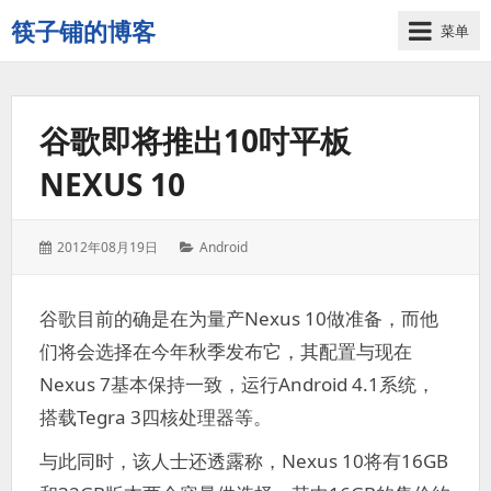
筷子铺的博客
菜单
记
录
生
谷歌即将推出10吋平板
活
的
NEXUS 10
点
点
滴
发
分
2012年08月19日
Android
滴
表
类：
于：
谷歌目前的确是在为量产Nexus 10做准备，而他
们将会选择在今年秋季发布它，其配置与现在
Nexus 7基本保持一致，运行Android 4.1系统，
搭载Tegra 3四核处理器等。
与此同时，该人士还透露称，Nexus 10将有16GB