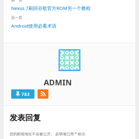
章
上
Nexus 7刷回谷歌官方ROM另一个教程
导
一
航
后一页
篇：
下
Android使用必看术语
一
篇：
ADMIN
783
发表回复
您的邮箱地址不会被公开。
必填项已用
*
标注