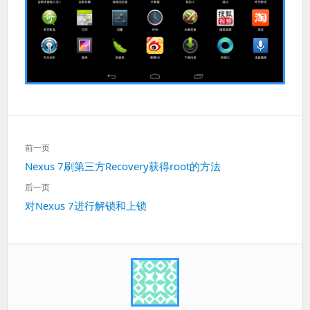
文
前一页
章
上
Nexus 7刷第三方Recovery获得root的方法
导
一
航
后一页
篇：
下
对Nexus 7进行解锁和上锁
一
篇：