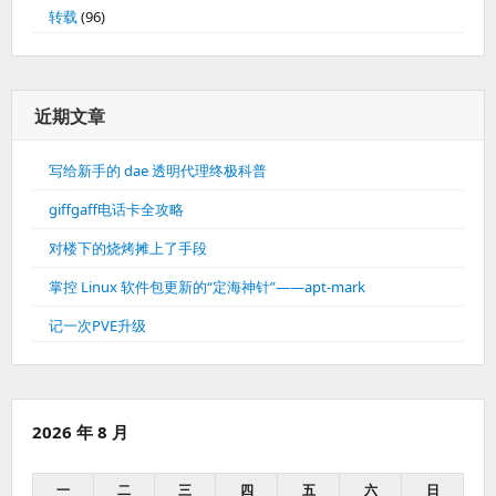
转载
(96)
近期文章
写给新手的 dae 透明代理终极科普
giffgaff电话卡全攻略
对楼下的烧烤摊上了手段
掌控 Linux 软件包更新的“定海神针”——apt-mark
记一次PVE升级
2026 年 8 月
一
二
三
四
五
六
日