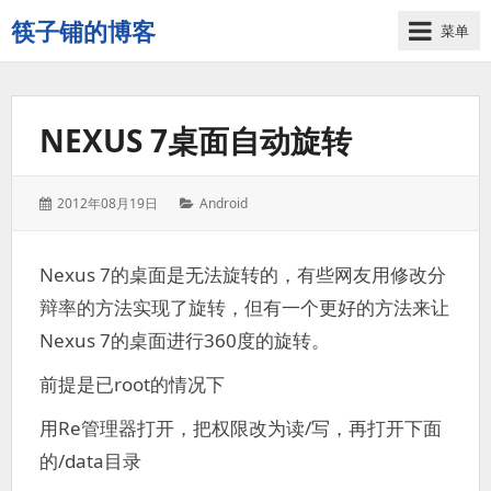
筷子铺的博客
菜单
记
录
生
NEXUS 7桌面自动旋转
活
的
点
发
分
2012年08月19日
Android
点
表
类：
滴
于：
滴
Nexus 7的桌面是无法旋转的，有些网友用修改分
辩率的方法实现了旋转，但有一个更好的方法来让
Nexus 7的桌面进行360度的旋转。
前提是已root的情况下
用Re管理器打开，把权限改为读/写，再打开下面
的/data目录