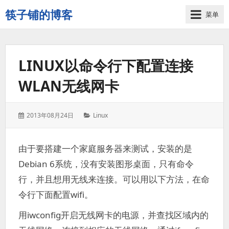
筷子铺的博客
菜单
记
录
生
LINUX以命令行下配置连接
活
的
WLAN无线网卡
点
点
滴
发
分
2013年08月24日
Linux
滴
表
类：
于：
由于要搭建一个家庭服务器来测试，安装的是
Debian 6系统，没有安装图形桌面，只有命令
行，并且想用无线来连接。可以用以下方法，在命
令行下面配置wifi。
用iwconfig开启无线网卡的电源，并查找区域内的