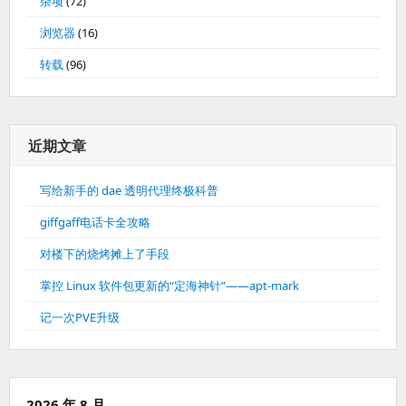
杂项
(72)
浏览器
(16)
转载
(96)
近期文章
写给新手的 dae 透明代理终极科普
giffgaff电话卡全攻略
对楼下的烧烤摊上了手段
掌控 Linux 软件包更新的“定海神针”——apt-mark
记一次PVE升级
2026 年 8 月