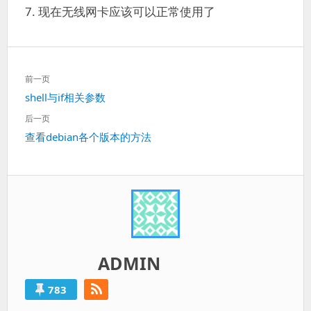
7. 现在无线网卡应该可以正常使用了
文
前一页
章
上
shell与if相关参数
导
一
航
后一页
篇：
下
查看debian各个版本的方法
一
篇：
ADMIN
783