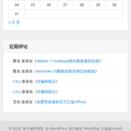
24
25
26
27
28
29
30
31
« 5 月
近期评论
匿名
发表在《
debian 11 bullseye国内最新最快的源
》
匿名
发表在《
windows 10删除或更改绑定的邮箱
》
LYLs
发表在《
诈骗惊险记
》
LYLs
发表在《
诈骗惊险记
》
艾伦
发表在《
免费安装微软官方正版office
》
© 2026 筷子铺的博客.
由 WordPress 强力驱动.
WordStar
,
主题由Linesh