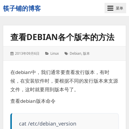
筷子铺的博客
菜单
记
录
生
查看DEBIAN各个版本的方法
活
的
点
发
分
标
2013年09月6日
Linux
Debian
,
版本
点
表
类：
签：
滴
于：
滴
在debian中，我们通常要查看发行版本，有时
候，在安装软件时，要根据不同的发行版本来支源
文件，这时就要用到版本号了。
查看debian版本命令
cat /etc/debian_version