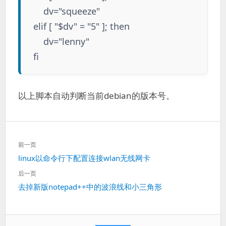
dv="squeeze"
elif [ "$dv" = "5" ]; then
dv="lenny"
fi
以上脚本自动判断当前debian的版本号。
文
前一页
章
上
linux以命令行下配置连接wlan无线网卡
导
一
航
后一页
篇：
下
去掉新版notepad++中的波浪线和小三角形
一
篇：