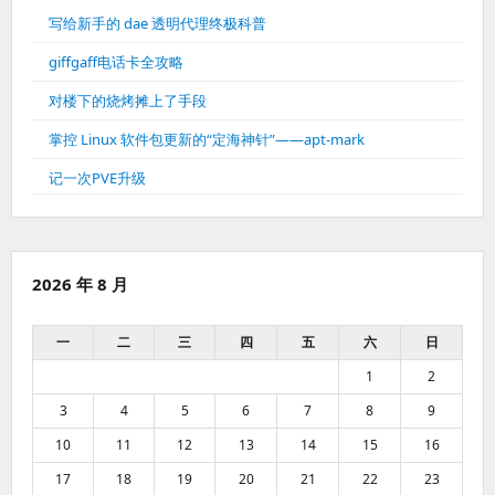
写给新手的 dae 透明代理终极科普
giffgaff电话卡全攻略
对楼下的烧烤摊上了手段
掌控 Linux 软件包更新的“定海神针”——apt-mark
记一次PVE升级
2026 年 8 月
一
二
三
四
五
六
日
1
2
3
4
5
6
7
8
9
10
11
12
13
14
15
16
17
18
19
20
21
22
23