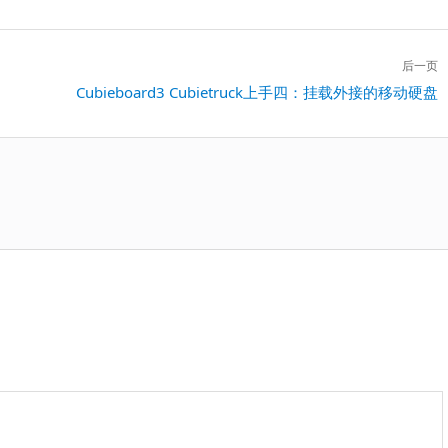
后一页
下
Cubieboard3 Cubietruck上手四：挂载外接的移动硬盘
一
篇：