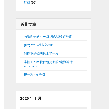
转载
(96)
近期文章
写给新手的 dae 透明代理终极科普
giffgaff电话卡全攻略
对楼下的烧烤摊上了手段
掌控 Linux 软件包更新的“定海神针”——
apt-mark
记一次PVE升级
2026 年 8 月