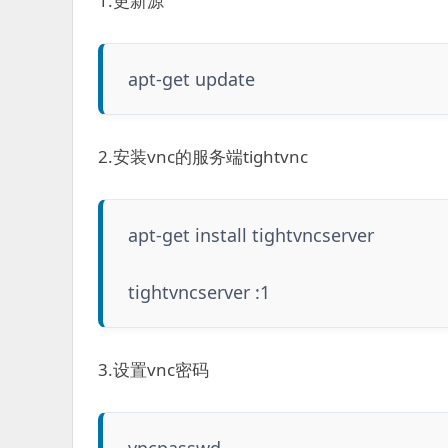
1.更新源
apt-get update
2.安装vnc的服务端tightvnc
apt-get install tightvncserver
tightvncserver :1
3.设置vnc密码
vncpasswd