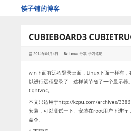
筷子铺的博客
记
录
生
CUBIEBOARD3 CUBI
活
的
点
发
分
2014年04月4日
Linux
,
分享
,
学习笔记
点
表
类：
滴
于：
滴
win下面有远程登录桌面，Linux下面一样有，在Cu
以进行远程登录了，这样就节省了一个显示器。下
tightvnc。
本文只适用于http://kzpu.com/archiv
安装，可以测试一下。安装在root用户下进行，
命令。