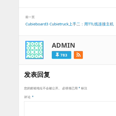
文
前一页
章
上
Cubieboard3 Cubietruck上手二：用TTL线连接主机
导
一
航
篇：
ADMIN
783
发表回复
您的邮箱地址不会被公开。
必填项已用
*
标注
评论
*