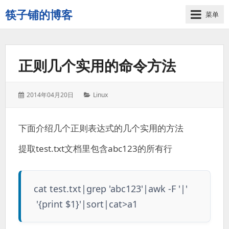
筷子铺的博客
菜单
记
录
生
正则几个实用的命令方法
活
的
点
发
分
2014年04月20日
Linux
点
表
类：
滴
于：
滴
下面介绍几个正则表达式的几个实用的方法
提取test.txt文档里包含abc123的所有行
cat test.txt|grep 'abc123'|awk -F '|'
'{print $1}'|sort|cat>a1