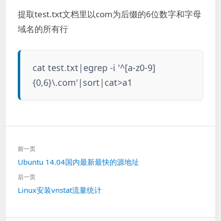
提取test.txt文档里以com为后缀的6位数字和字母
域名的所有行
cat test.txt|egrep -i '^[a-z0-9]
{0,6}\.com'|sort|cat>a1
文
前一页
章
上
Ubuntu 14.04国内最新最快的源地址
导
一
航
后一页
篇：
下
Linux安装vnstat流量统计
一
篇：