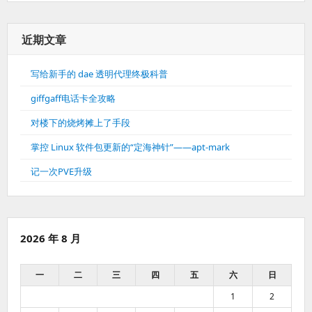
近期文章
写给新手的 dae 透明代理终极科普
giffgaff电话卡全攻略
对楼下的烧烤摊上了手段
掌控 Linux 软件包更新的“定海神针”——apt-mark
记一次PVE升级
2026 年 8 月
一
二
三
四
五
六
日
1
2