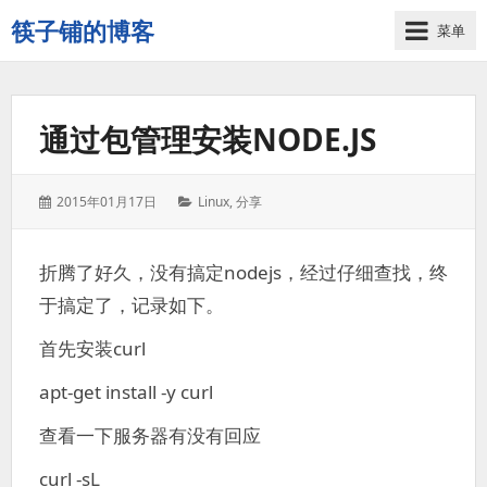
筷子铺的博客
菜单
记
录
生
通过包管理安装NODE.JS
活
的
点
发
分
2015年01月17日
Linux
,
分享
点
表
类：
滴
于：
滴
折腾了好久，没有搞定nodejs，经过仔细查找，终
于搞定了，记录如下。
首先安装curl
apt-get install -y curl
查看一下服务器有没有回应
curl -sL