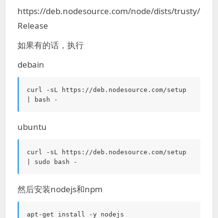
https://deb.nodesource.com/node/dists/trusty/
Release
如果有的话，执行
debain
curl -sL https://deb.nodesource.com/setup 
| bash -
ubuntu
curl -sL https://deb.nodesource.com/setup 
| sudo bash -
然后安装nodejs和npm
apt-get install -y nodejs