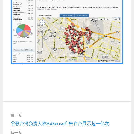
文
前一页
章
上
谷歌台湾负责人称AdSense广告在台展示超一亿次
导
一
航
后一页