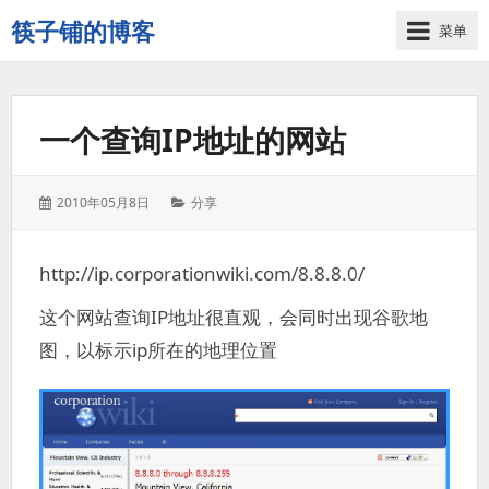
筷子铺的博客
菜单
记
录
生
一个查询IP地址的网站
活
的
点
发
分
2010年05月8日
分享
点
表
类：
滴
于：
滴
http://ip.corporationwiki.com/8.8.8.0/
这个网站查询IP地址很直观，会同时出现谷歌地
图，以标示ip所在的地理位置