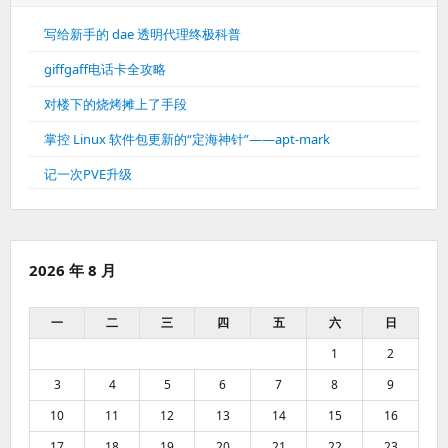
写给新手的 dae 透明代理终极科普
giffgaff电话卡全攻略
对楼下的烧烤摊上了手段
掌控 Linux 软件包更新的“定海神针”——apt-mark
记一次PVE升级
2026 年 8 月
一
二
三
四
五
六
日
1
2
3
4
5
6
7
8
9
10
11
12
13
14
15
16
17
18
19
20
21
22
23