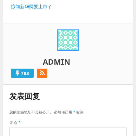
篇：
下
惊闻新华网要上市了
一
篇：
ADMIN
783
发表回复
您的邮箱地址不会被公开。
必填项已用
*
标注
评论
*