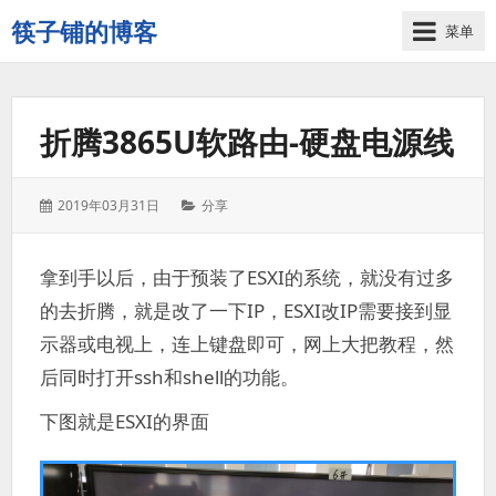
筷子铺的博客
菜单
记
录
生
折腾3865U软路由-硬盘电源线
活
的
点
发
分
2019年03月31日
分享
点
表
类：
滴
于：
滴
拿到手以后，由于预装了ESXI的系统，就没有过多
的去折腾，就是改了一下IP，ESXI改IP需要接到显
示器或电视上，连上键盘即可，网上大把教程，然
后同时打开ssh和shell的功能。
下图就是ESXI的界面