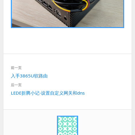
文
前一页
章
上
入手3865U软路由
导
一
航
后一页
篇：
下
LEDE折腾小记-设置自定义网关和dns
一
篇：