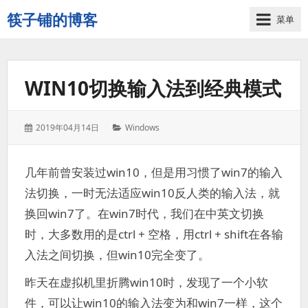
筷子铺的博客
菜单
记
录
生
WIN10切换输入法到经典模式
活
的
点
发
分
2019年04月14日
Windows
点
表
类：
滴
于：
滴
几年前曾安装过win10，但是用习惯了win7的输入
法切换，一时无法适应win10反人类的输入法，就
换回win7了。在win7时代，我们在中英文切换
时，大多数用的是ctrl + 空格，用ctrl + shift在各输
入法之间切换，但win10完全变了。
昨天在虚拟机里折腾win10时，发现了一个小软
件，可以让win10的输入法变为和win7一样，这个