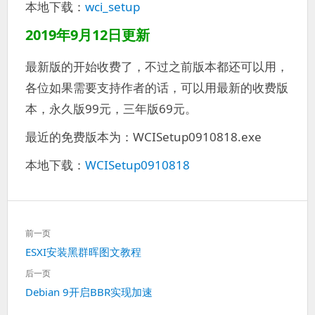
本地下载：
wci_setup
2019年9月12日更新
最新版的开始收费了，不过之前版本都还可以用，
各位如果需要支持作者的话，可以用最新的收费版
本，永久版99元，三年版69元。
最近的免费版本为：WCISetup0910818.exe
本地下载：
WCISetup0910818
文
前一页
章
上
ESXI安装黑群晖图文教程
导
一
航
后一页
篇：
下
Debian 9开启BBR实现加速
一