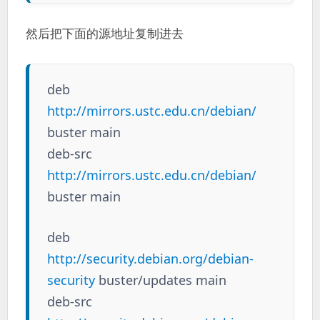
然后把下面的源地址复制进去
deb
http://mirrors.ustc.edu.cn/debian/
buster main
deb-src
http://mirrors.ustc.edu.cn/debian/
buster main
deb
http://security.debian.org/debian-
security
buster/updates main
deb-src