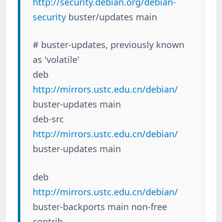
http://security.debian.org/debian-
security
buster/updates main
# buster-updates, previously known
as 'volatile'
deb
http://mirrors.ustc.edu.cn/debian/
buster-updates main
deb-src
http://mirrors.ustc.edu.cn/debian/
buster-updates main
deb
http://mirrors.ustc.edu.cn/debian/
buster-backports main non-free
contrib