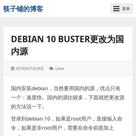
筷子铺的博客
菜单
记
录
生
DEBIAN 10 BUSTER更改为国
活
的
内源
点
点
滴
发
分
2019年07月24日
Linux
滴
表
类：
于：
国内安装debian，当然要用国内的源，优点只有
一个：速度快。国内的源比较多，下面就把更改源
的方法说一下。
登录到debian 10，如果是root用户，直接输入命
令，如果是非root用户，需要在命令前面加上