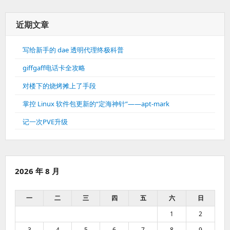
近期文章
写给新手的 dae 透明代理终极科普
giffgaff电话卡全攻略
对楼下的烧烤摊上了手段
掌控 Linux 软件包更新的“定海神针”——apt-mark
记一次PVE升级
2026 年 8 月
一
二
三
四
五
六
日
1
2
3
4
5
6
7
8
9