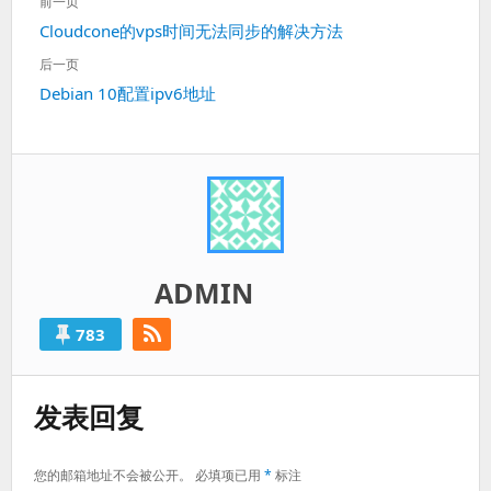
前一页
章
上
Cloudcone的vps时间无法同步的解决方法
导
一
航
后一页
篇：
下
Debian 10配置ipv6地址
一
篇：
ADMIN
783
发表回复
您的邮箱地址不会被公开。
必填项已用
*
标注