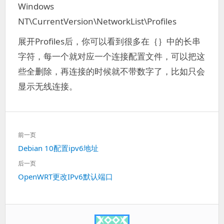
Windows
NT\CurrentVersion\NetworkList\Profiles
展开Profiles后，你可以看到很多在｛｝中的长串
字符，每一个就对应一个连接配置文件，可以把这
些全删除，再连接的时候就不带数字了，比如只会
显示无线连接。
文
前一页
章
上
Debian 10配置ipv6地址
导
一
航
后一页
篇：
下
OpenWRT更改IPv6默认端口
一
篇：