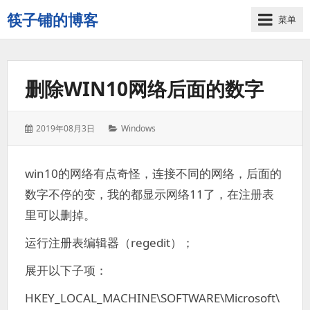
筷子铺的博客
菜单
记
录
生
删除WIN10网络后面的数字
活
的
点
发
分
2019年08月3日
Windows
点
表
类：
滴
于：
滴
win10的网络有点奇怪，连接不同的网络，后面的
数字不停的变，我的都显示网络11了，在注册表
里可以删掉。
运行注册表编辑器（regedit）；
展开以下子项：
HKEY_LOCAL_MACHINE\SOFTWARE\Microsoft\