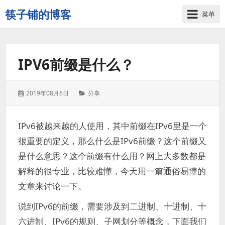
筷子铺的博客
菜单
记
录
生
IPV6前缀是什么？
活
的
点
发
分
2019年08月6日
分享
点
表
类：
滴
于：
滴
IPv6被越来越的人使用，其中前缀在IPv6里是一个
很重要的定义，那么什么是IPv6前缀？这个前缀又
是什么意思？这个前缀有什么用？网上大多数都是
解释的很专业，比较难懂，今天用一篇通俗易懂的
文章来讨论一下。
说到IPv6的前缀，需要涉及到二进制、十进制、十
六进制、IPv6的规则、子网划分等概念，下面我们