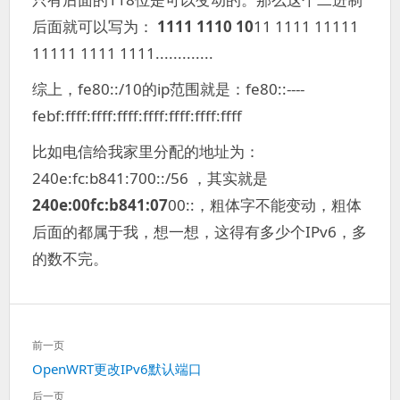
后面就可以写为：
1111 1110 10
11 1111 11111
11111 1111 1111.............
综上，fe80::/10的ip范围就是：fe80::----
febf:ffff:ffff:ffff:ffff:ffff:ffff:ffff
比如电信给我家里分配的地址为：
240e:fc:b841:700::/56 ，其实就是
240e:00fc:b841:07
00::，粗体字不能变动，粗体
后面的都属于我，想一想，这得有多少个IPv6，多
的数不完。
文
前一页
章
上
OpenWRT更改IPv6默认端口
导
一
航
后一页