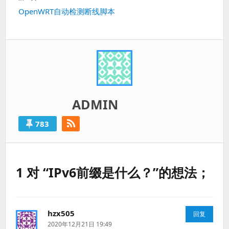
篇：
下
OpenWRT自动检测断线脚本
一
篇：
ADMIN
783
1 对 “IPv6前缀是什么？”的想法；
hzx505
说
回复
道：
2020年12月21日 19:49