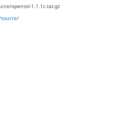
e/openssl-1.1.1c.tar.gz
/source/