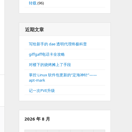
转载
(96)
近期文章
写给新手的 dae 透明代理终极科普
giffgaff电话卡全攻略
对楼下的烧烤摊上了手段
掌控 Linux 软件包更新的“定海神针”——
apt-mark
记一次PVE升级
2026 年 8 月