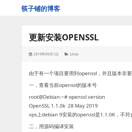
筷子铺的博客
记
录
生
更新安装OPENSSL
活
的
点
发
分
2019年09月1日
Linux
点
表
类：
滴
于：
滴
由于有一个项目要用到openssl，并且版本非
一，查看当前openssl的版本号
root@Debian:~# openssl version
OpenSSL 1.1.0k 28 May 2019
vps上debian 9安装的openssl是1.1.0K，不
二，用源码编译安装