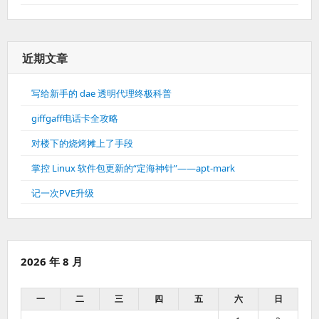
近期文章
写给新手的 dae 透明代理终极科普
giffgaff电话卡全攻略
对楼下的烧烤摊上了手段
掌控 Linux 软件包更新的“定海神针”——apt-mark
记一次PVE升级
2026 年 8 月
一
二
三
四
五
六
日