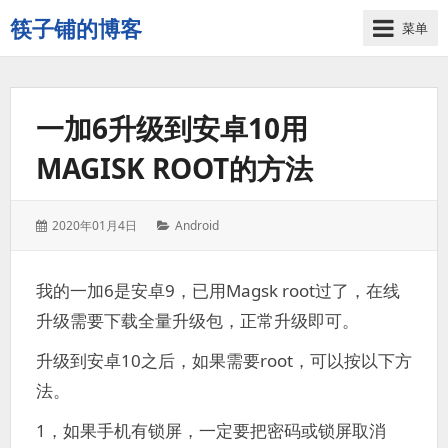
筷子铺的博客
菜单
记
录
生
一加6升级到安卓10用
活
的
MAGISK ROOT的方法
点
点
滴
发
分
2020年01月4日
Android
滴
表
类：
于：
我的一加6是安卓9，已用Magsk root过了，在线
升级需要下载全量升级包，正常升级即可。
升级到安卓10之后，如果需要root，可以按以下方
法。
1，如果手机有锁屏，一定要把密码或锁屏取消