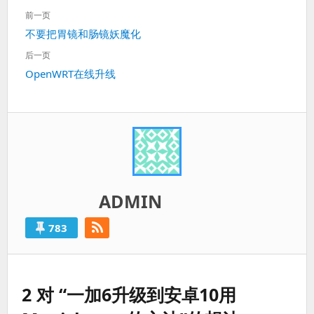
文
前一页
章
上
不要把胃镜和肠镜妖魔化
导
一
航
后一页
篇：
下
OpenWRT在线升线
一
篇：
ADMIN
783
2 对 “一加6升级到安卓10用