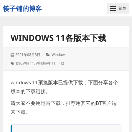
筷子铺的博客
菜单
记
录
生
WINDOWS 11各版本下载
活
的
点
发
分
2021年08月3日
Windows
点
表
类：
标
滴
Iso
,
Win 11
,
Windows 11
,
下载
于：
签：
滴
windows 11预览版本已提供下载，下面分享各个
版本的下载链接。
请大家不要用迅雷下载，推荐用其它的BT客户端
来下载。