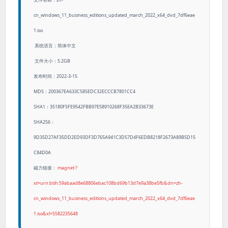
cn_windows_11_business_editions_updated_march_2022_x64_dvd_7df6eae
1.iso
系统语言：简体中文
文件大小：5.2GB
发布时间：2022-3-15
MD5：200367EA633C585EDC32ECCCB7801CC4
SHA1：35180F5FE9542FBB97E58910268F35EA2B33673E
SHA256：
9D35D27AF35DD2ED93DF3D765A941C3D57D4F6EDB8218F2673A89B5D15
C84D0A
磁力链接：
magnet:?
xt=urn:btih:59abaad8e68806ebac108bd69b13d7e9a38be5fb&dn=zh-
cn_windows_11_business_editions_updated_march_2022_x64_dvd_7df6eae
1.iso&xl=5582235648