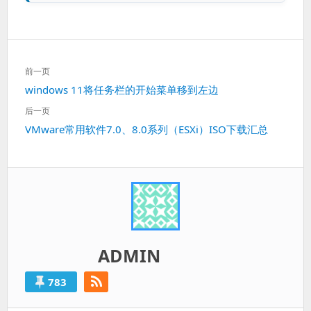
文
前一页
章
上
windows 11将任务栏的开始菜单移到左边
导
一
航
后一页
篇：
下
VMware常用软件7.0、8.0系列（ESXi）ISO下载汇总
一
篇：
ADMIN
783