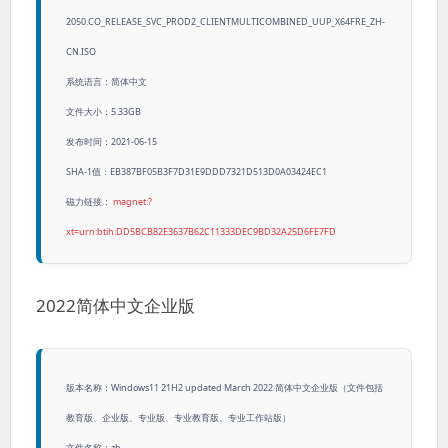
2050.CO_RELEASE_SVC_PROD2_CLIENTMULTICOMBINED_UUP_X64FRE_ZH-
CN.ISO
系统语言：简体中文
文件大小：5.33GB
发布时间：2021-06-15
SHA-1值：EB387BF05B3F7D31E9DDD7321D513D0A03424EC1
磁力链接：
magnet:?
xt=urn:btih:DD5BCB82E3637B62C11333DEC9BD32A25D6FE7FD
2022简体中文企业版
版本名称：Windows11 21H2 updated March 2022 简体中文企业版（文件包括
教育版、企业版、专业版、专业教育版、专业工作站版）
文件名称：zh-