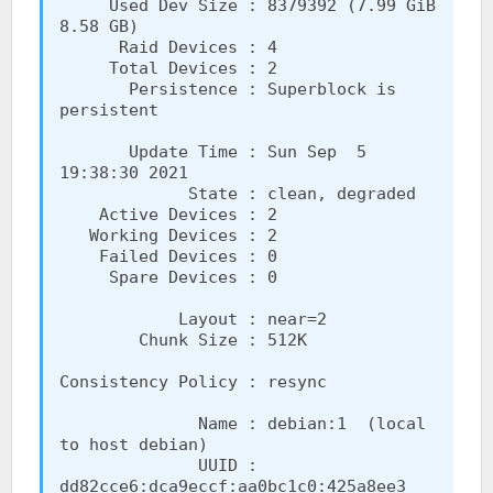
     Used Dev Size : 8379392 (7.99 GiB 
8.58 GB)

      Raid Devices : 4

     Total Devices : 2

       Persistence : Superblock is 
persistent

       Update Time : Sun Sep  5 
19:38:30 2021

             State : clean, degraded

    Active Devices : 2

   Working Devices : 2

    Failed Devices : 0

     Spare Devices : 0

            Layout : near=2

        Chunk Size : 512K

Consistency Policy : resync

              Name : debian:1  (local 
to host debian)

              UUID : 
dd82cce6:dca9eccf:aa0bc1c0:425a8ee3
