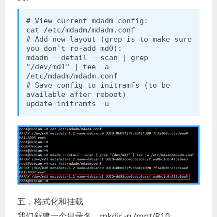
# View current mdadm config:

cat /etc/mdadm/mdadm.conf

# Add new layout (grep is to make sure 
you don't re-add md0):

mdadm --detail --scan | grep 
"/dev/md1" | tee -a 
/etc/mdadm/mdadm.conf

# Save config to initramfs (to be 
available after reboot)

update-initramfs -u
五，格式化和挂载
我们新建一个目录名，mkdir -p /mnt/R10