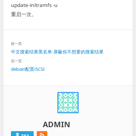
update-initramfs -u
重启一次。
文
前一页
章
上
中文搜索结果黑名单-屏蔽你不想要的搜索结果
导
一
航
后一页
篇：
下
debian配置iSCSI
一
篇：
ADMIN
783