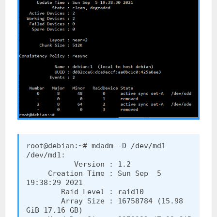
root@debian:~# mdadm -D /dev/md1

/dev/md1:

           Version : 1.2

     Creation Time : Sun Sep  5 
19:38:29 2021

        Raid Level : raid10

        Array Size : 16758784 (15.98 
GiB 17.16 GB)
