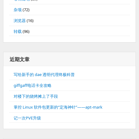
杂项
(72)
浏览器
(16)
转载
(96)
近期文章
写给新手的 dae 透明代理终极科普
giffgaff电话卡全攻略
对楼下的烧烤摊上了手段
掌控 Linux 软件包更新的“定海神针”——apt-mark
记一次PVE升级