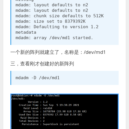
mdadm: layout defaults to n2

mdadm: layout defaults to n2

mdadm: chunk size defaults to 512K

mdadm: size set to 8379392K

mdadm: Defaulting to version 1.2 
metadata

mdadm: array /dev/md1 started.
一个新的阵列就建立了，名称是：/dev/md1
三，查看刚才创建好的新阵列
mdadm -D /dev/md1