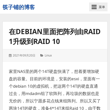
筷子铺的博客
菜单
记
录
生
在DEBIAN里面把阵列由RAID
活
的
1升级到RAID 10
点
点
滴
发
分
2021年09月20日
Linux
滴
表
类：
于：
家里NAS里的两个14T硬盘快满了，想着要增加硬
盘的容量。目前的环境是，安装的esxi，里面有一
个debian 10的虚拟机，把这两个14T的硬盘直通
过去，用mdadm组了软阵列，再垃圾的数据也是
无价的，所以宁愿多花点钱来组阵列。所以又买了
两块14T的硬盘，准备4*14T来组Raid 10，由于数