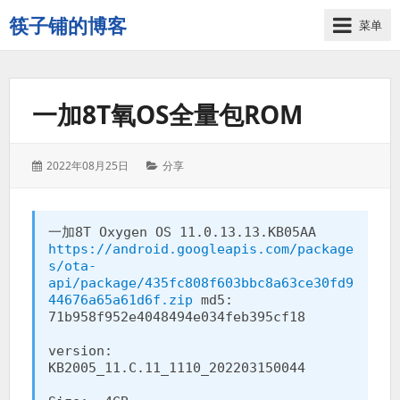
筷子铺的博客
菜单
记
录
生
一加8T氧OS全量包ROM
活
的
点
发
分
2022年08月25日
分享
点
表
类：
滴
于：
滴
一加8T Oxygen OS 11.0.13.13.KB05AA 
https://android.googleapis.com/package
s/ota-
api/package/435fc808f603bbc8a63ce30fd9
44676a65a61d6f.zip
 md5: 
71b958f952e4048494e034feb395cf18

version: 
KB2005_11.C.11_1110_202203150044
