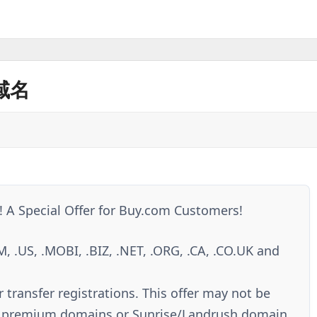
域名
A Special Offer for Buy.com Customers!
M, .US, .MOBI, .BIZ, .NET, .ORG, .CA, .CO.UK and
r transfer registrations. This offer may not be
ns, premium domains or Sunrise/Landrush domain