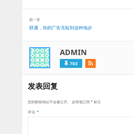
文
前一页
章
上
联通，你的广告无耻到这种地步
导
一
航
篇：
ADMIN
783
发表回复
您的邮箱地址不会被公开。
必填项已用
*
标注
评论
*