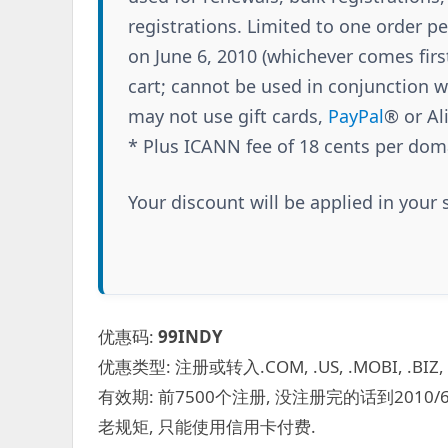
registrations. Limited to one order p
on June 6, 2010 (whichever comes first
cart; cannot be used in conjunction 
may not use gift cards,
PayPal
® or Al
* Plus ICANN fee of 18 cents per dom
Your discount will be applied in your 
优惠码:
99INDY
优惠类型: 注册或转入.COM, .US, .MOBI, .BIZ, .NET
有效期: 前7500个注册, 没注册完的话到2010/
老规矩, 只能使用信用卡付费.