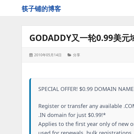
筷子铺的博客
记
录
生
GODADDY又一轮0.99美元
活
的
点
发
分
2010年05月14日
分享
点
表
类：
滴
于：
滴
SPECIAL OFFER! $0.99 DOMAIN NAME! 
Register or transfer any available .CO
.IN domain for just $0.99!*
Applies to the first year only of new o
used for renewals, bulk registratio