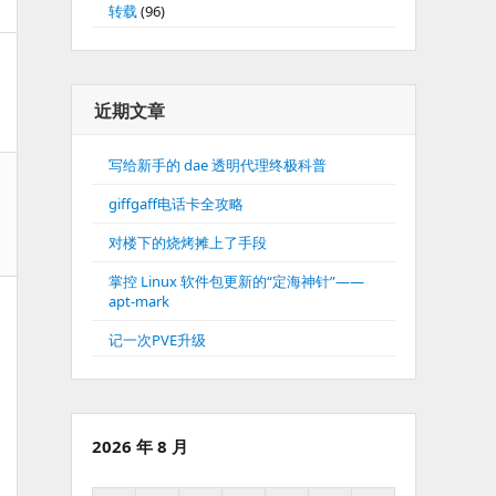
转载
(96)
近期文章
写给新手的 dae 透明代理终极科普
giffgaff电话卡全攻略
对楼下的烧烤摊上了手段
掌控 Linux 软件包更新的“定海神针”——
apt-mark
记一次PVE升级
2026 年 8 月