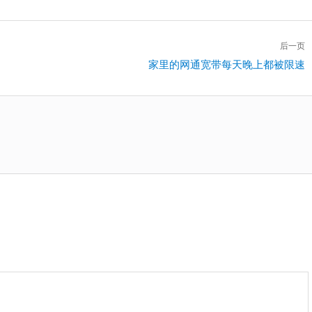
后一页
下
家里的网通宽带每天晚上都被限速
一
篇：