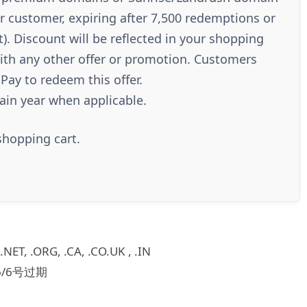
er customer, expiring after 7,500 redemptions or
). Discount will be reflected in your shopping
with any other offer or promotion. Customers
iPay to redeem this offer.
ain year when applicable.
shopping cart.
, .ORG, .CA, .CO.UK , .IN
6/6号过期