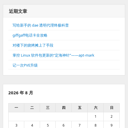
近期文章
写给新手的 dae 透明代理终极科普
giffgaff电话卡全攻略
对楼下的烧烤摊上了手段
掌控 Linux 软件包更新的“定海神针”——apt-mark
记一次PVE升级
2026 年 8 月
一
二
三
四
五
六
日
1
2
3
4
5
6
7
8
9