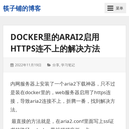
筷子铺的博客
菜单
记
录
生
DOCKER里的ARAI2启用
活
的
HTTPS连不上的解决方法
点
点
滴
发
分
2022年11月19日
分享
,
学习笔记
滴
表
类：
于：
内网服务器上安装了一个aria2下载神器，只不过
是装在docker里的，web服务器启用了https连
接，导致aria2连接不上，折腾一番，找到解决方
法。
最直接的方法就是，在aria2.conf里面写上ssl证