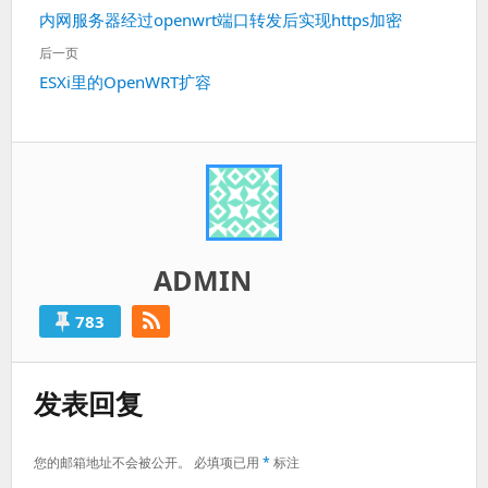
章
上
内网服务器经过openwrt端口转发后实现https加密
导
一
航
后一页
篇：
下
ESXi里的OpenWRT扩容
一
篇：
ADMIN
783
发表回复
您的邮箱地址不会被公开。
必填项已用
*
标注