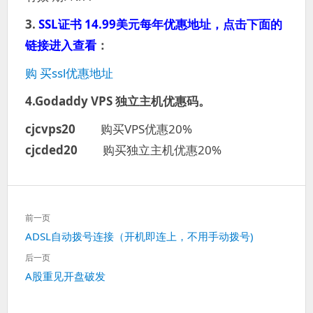
3.
SSL证书 14.99美元每年优惠地址，点击下面的
链接进入查看
：
购 买ssl优惠地址
4.Godaddy VPS 独立主机优惠码。
cjcvps20
购买VPS优惠20%
cjcded20
购买独立主机优惠20%
文
前一页
章
上
ADSL自动拨号连接（开机即连上，不用手动拨号)
导
一
航
后一页
篇：
下
A股重见开盘破发
一
篇：