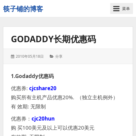
筷子铺的博客
菜单
记
录
生
GODADDY长期优惠码
活
的
点
发
分
2010年05月18日
分享
点
表
类：
滴
于：
滴
1.Godaddy优惠码
优惠券:
cjcshare20
购买所有主机产品优惠20%. （独立主机例外）
有 效期: 无限制
优惠券：
cjc20hun
购 买100美元及以上可以优惠20美元