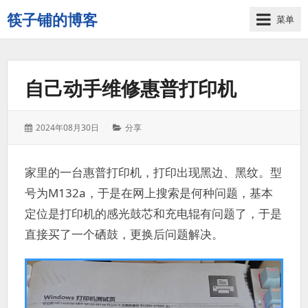
筷子铺的博客
菜单
记
录
生
自己动手维修惠普打印机
活
的
点
发
分
2024年08月30日
分享
点
表
类：
滴
于：
滴
家里的一台惠普打印机，打印出现黑边、黑纹。型
号为M132a，于是在网上搜索是何种问题，基本
定位是打印机的感光鼓芯和充电辊有问题了，于是
直接买了一个硒鼓，更换后问题解决。