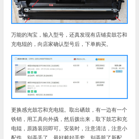
万能的淘宝，输入型号，还真发现有店铺卖鼓芯和
充电辊的，向店家确认型号后，下单购买。
更换感光鼓芯和充电辊。取出硒鼓，有一边有一个
铁销，用工具向外撬，然后拨出来，取下鼓芯和充
电辊，原路装回即可。安装时，注意清洁，注意小
配件，别弄丢了，最好戴好手套，别弄脏了新配