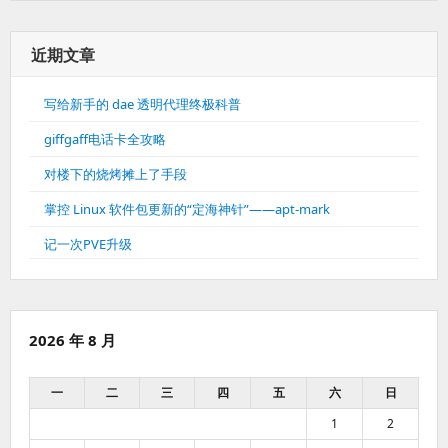
近期文章
写给新手的 dae 透明代理终极科普
giffgaff电话卡全攻略
对楼下的烧烤摊上了手段
掌控 Linux 软件包更新的“定海神针”——apt-mark
记一次PVE升级
2026 年 8 月
一
二
三
四
五
六
日
1
2