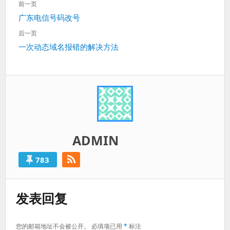
前一页
章
上
广东电信号码改号
导
一
航
后一页
篇：
下
一次动态域名报错的解决方法
一
篇：
ADMIN
783
发表回复
您的邮箱地址不会被公开。
必填项已用
*
标注