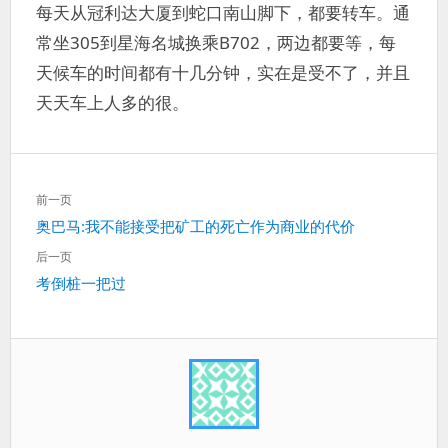
每天从冠利达大厦到蛇口南山脚下，都要转车。通
常坐305到星海名城换乘B702，两边都要等，每
天候车的时间都有十几分钟，实在是受不了，并且
天天车上人多的很。
文
前一页
章
上
奥巴马:我不能接受把矿工的死亡作为商业的代价
导
一
航
后一页
篇：
下
考倒桩一把过
一
篇：