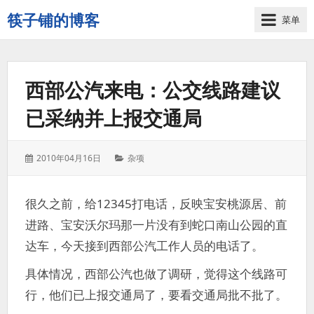
筷子铺的博客
菜单
记
录
生
西部公汽来电：公交线路建议
活
的
已采纳并上报交通局
点
点
滴
发
分
2010年04月16日
杂项
滴
表
类：
于：
很久之前，给12345打电话，反映宝安桃源居、前
进路、宝安沃尔玛那一片没有到蛇口南山公园的直
达车，今天接到西部公汽工作人员的电话了。
具体情况，西部公汽也做了调研，觉得这个线路可
行，他们已上报交通局了，要看交通局批不批了。