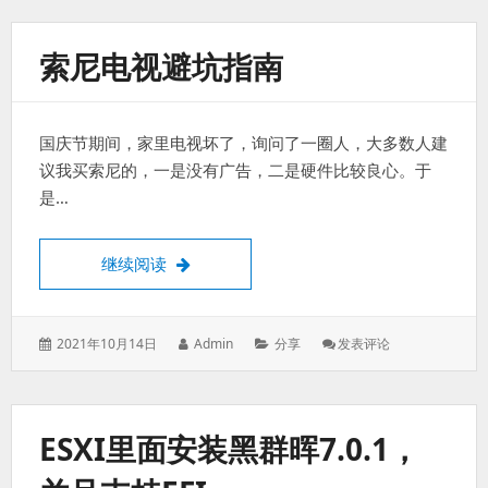
于：
Google
TV
避
索尼电视避坑指南
坑
指
南
及
国庆节期间，家里电视坏了，询问了一圈人，大多数人建
优
化
议我买索尼的，一是没有广告，二是硬件比较良心。于
是…
索尼电视避坑指南
继续阅读
发
作
分
: 索
2021年10月14日
Admin
分享
发表评论
表
者：
类：
尼
于：
电
视
避
ESXI里面安装黑群晖7.0.1，
坑
指
南