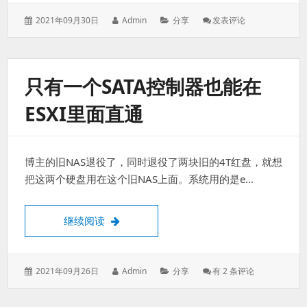
发
作
分
: NAS
2021年09月30日
Admin
分享
发表评论
表
者：
类：
之
于：
路
—
软
只有一个SATA控制器也能在
件
篇
ESXI里面直通
博主的旧NAS退役了，同时退役了两块旧的4T红盘，就想
把这两个硬盘用在这个旧NAS上面。系统用的是e…
只有一个SATA控制器也能在ESXi里面直通
继续阅读
发
作
分
只
2021年09月26日
Admin
分享
有 2 条评论
表
者：
类：
有
于：
一