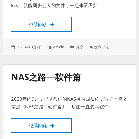
持
key，就能同步别人的文件，一起来看看如…
EFI
群晖docker里面安装ResilioRsync同步软件
继续阅读
发
作
分
: 群
2021年10月2日
Admin
分享
发表评论
表
者：
类：
晖
于：
Docker
里
面
NAS之路—软件篇
安
装
ResilioRsync
同
2020年的9月，把两盘位的NAS换为四盘位，写了一篇文
步
软
章是《NAS之路—硬件篇》，后面一直想写软件…
件
NAS之路—软件篇
继续阅读