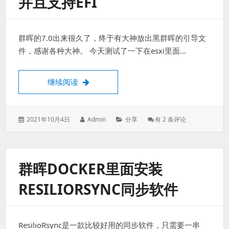
并且支持EFI
群晖的7.0出来很久了，终于有大神放出黑群晖的引导文
件，感谢各种大神。 今天测试了一下在esxi里面…
ESXi里面安装黑群晖7.0.1，并且支持EFI
继续阅读
发
作
分
ESXi
2021年10月4日
Admin
分享
有 2 条评论
表
者：
类：
里
于：
面
安
装
群晖DOCKER里面安装
黑
群
RESILIORSYNC同步软件
晖
7.0.1，
并
且
ResilioRsync是一款比较好用的同步软件，只需要一串
支