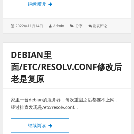
ESXi 8.0踩的坑及折腾新版的openwrt
继续阅读
发
作
分
: ESXi
2022年11月14日
Admin
分享
发表评论
表
者：
类：
8.0
于：
踩
的
坑
DEBIAN里
及
折
面/ETC/RESOLV.CONF修改后
腾
新
老是复原
版
的
Openwrt
家里一台debian的服务器，每次重启之后都连不上网，
经过排查发现是/etc/resolv.conf…
debian里面/etc/resolv.conf修改后老是复原
继续阅读