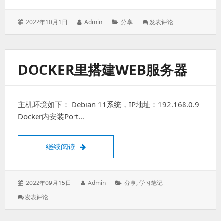
发
作
分
: Debian
2022年10月1日
Admin
分享
发表评论
表
者：
类：
里
于：
面/etc/resolv.con
修
改
DOCKER里搭建WEB服务器
后
老
是
复
主机环境如下： Debian 11系统，IP地址：192.168.0.9
原
Docker内安装Port…
docker里搭建web服务器
继续阅读
发
作
分
2022年09月15日
Admin
分享
,
学习笔记
表
者：
类：
: Docker
发表评论
于：
里
搭