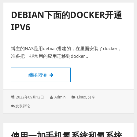
建
Web
DEBIAN下面的DOCKER开通
服
务
IPV6
器
博主的NAS是用debian搭建的，在里面安装了docker，
准备把一些常用的应用迁移到docker…
debian下面的docker开通IPV6
继续阅读
发
作
分
2022年09月12日
Admin
Linux
,
分享
表
者：
类：
: Debian
发表评论
于：
下
面
的
Docker
使用一加手机氢系统和氧系统
开