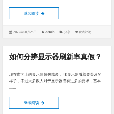
OpenWRT报错/usr/lib/lua/luci/dispatcher.
继续阅读
发
作
分
: OpenWRT
2022年08月25日
Admin
分享
发表评论
表
者：
类：
报
于：
错/usr/lib/lua/l
如何分辨显示器刷新率真假？
现在市面上的显示器越来越多，4K显示器看着要普及的
样子，不过大多数人对于显示器没有过多的要求，基本
上…
如何分辨显示器刷新率真假？
继续阅读