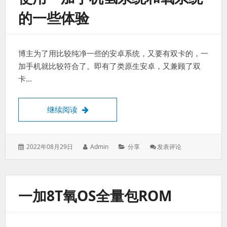
通
的一些体验
IPV6
博主为了用比较纯净一些的安卓系统，又要有双卡的，一
加手机就比较符合了。即有了类原生安卓，又兼顾了双
卡…
使用一加手机氢系统和氧系统的一些体验
继续阅读
发
作
分
: 使
2022年08月29日
Admin
分享
发表评论
表
者：
类：
用
于：
一
加
手
一加8T氧OS全量包ROM
机
氢
系
统