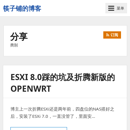
筷子铺的博客
菜单
记
录
生
分享
订阅
活
的
类别
点
点
滴
滴
ESXI 8.0踩的坑及折腾新版的
OPENWRT
博主上一次折腾ESXi还是两年前，四盘位的NAS搭好之
后，安装了ESXi 7.0，一直没管了，里面安…