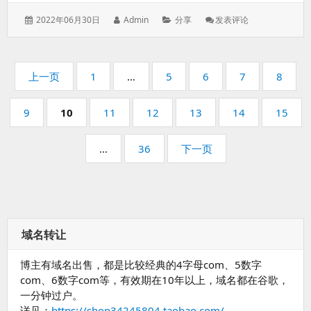
发
作
分
: 如
2022年06月30日
Admin
分享
发表评论
表
者：
类：
何
于：
分
辨
分
显
页
页
页
页
页
页
上一页
1
…
5
6
7
8
示
码：
码：
码：
码：
码：
器
页
页
页
页
页
页
页
9
10
11
12
13
14
刷
15
码：
码：
码：
码：
码：
码：
新
码：
率
页
…
36
下一页
真
码：
假？
域名转让
博主有域名出售，都是比较经典的4字母com、5数字
com、6数字com等，有效期在10年以上，域名都在谷歌，
一分钟过户。
详见：
https://shop34245804.taobao.com/