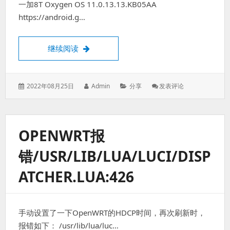
一加8T Oxygen OS 11.0.13.13.KB05AA
和
氧
https://android.g…
系
统
的
一加8T氧os全量包ROM
继续阅读
一
些
体
验
发
作
分
: 一
2022年08月25日
Admin
分享
发表评论
表
者：
类：
加
于：
8T
氧
Os
OPENWRT报
全
量
错/USR/LIB/LUA/LUCI/DISP
包
ROM
ATCHER.LUA:426
手动设置了一下OpenWRT的HDCP时间，再次刷新时，
报错如下： /usr/lib/lua/luc…