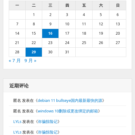
一
二
三
四
五
六
日
1
2
3
4
5
6
7
8
9
10
11
12
13
14
15
16
17
18
19
20
21
22
23
24
25
26
27
28
29
30
31
« 7 月
9 月 »
近期评论
匿名
发表在《
debian 11 bullseye国内最新最快的源
》
匿名
发表在《
windows 10删除或更改绑定的邮箱
》
LYLs
发表在《
诈骗惊险记
》
LYLs
发表在《
诈骗惊险记
》