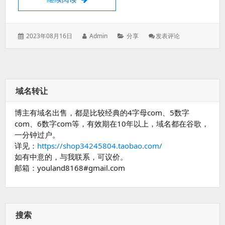
发
作
分
: 一
2023年08月16日
Admin
分享
发表评论
表
者：
类：
些
于：
开
源
的
项
域名转让
目、
网
博主有域名出售，都是比较经典的4字母com、5数字
站
com、6数字com等，有效期在10年以上，域名都在谷歌，
一分钟过户。
详见：
https://shop34245804.taobao.com/
如有中意的，与我联系，可议价。
邮箱：youland8168#gmail.com
搜索