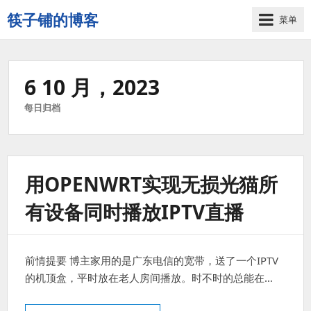
筷子铺的博客
菜单
记
录
生
6 10 月，2023
活
的
每日归档
点
点
滴
滴
用OPENWRT实现无损光猫所
有设备同时播放IPTV直播
前情提要 博主家用的是广东电信的宽带，送了一个IPTV
的机顶盒，平时放在老人房间播放。时不时的总能在…