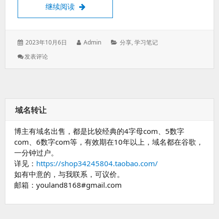
用OpenWRT实现无损光猫所有设备同时播放I
继续阅读
发
作
分
2023年10月6日
Admin
分享
,
学习笔记
表
者：
类：
: 用
发表评论
于：
OpenWRT
实
现
无
损
域名转让
光
猫
博主有域名出售，都是比较经典的4字母com、5数字
所
有
com、6数字com等，有效期在10年以上，域名都在谷歌，
设
一分钟过户。
备
详见：
https://shop34245804.taobao.com/
同
如有中意的，与我联系，可议价。
时
邮箱：youland8168#gmail.com
播
放
IPTV
直