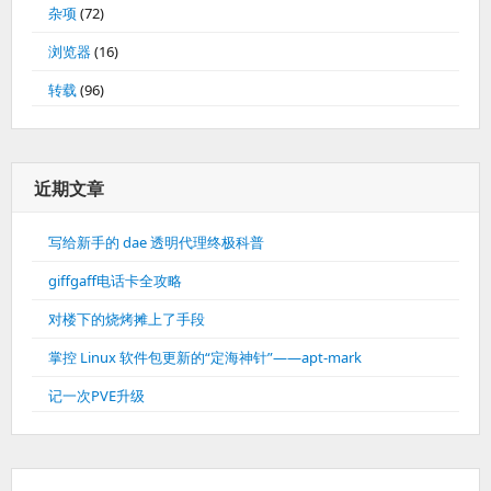
杂项
(72)
浏览器
(16)
转载
(96)
近期文章
写给新手的 dae 透明代理终极科普
giffgaff电话卡全攻略
对楼下的烧烤摊上了手段
掌控 Linux 软件包更新的“定海神针”——apt-mark
记一次PVE升级