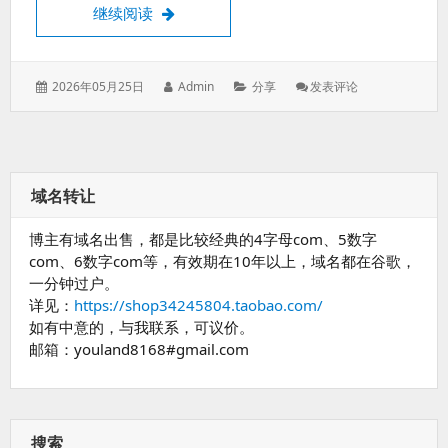
写给新手的 dae 透明代理终极科普
继续阅读
发
作
分
: 写
2026年05月25日
Admin
分享
发表评论
表
者：
类：
给
于：
新
手
的
Dae
域名转让
透
明
博主有域名出售，都是比较经典的4字母com、5数字
代
理
com、6数字com等，有效期在10年以上，域名都在谷歌，
终
一分钟过户。
极
详见：
https://shop34245804.taobao.com/
科
如有中意的，与我联系，可议价。
普
邮箱：youland8168#gmail.com
搜索