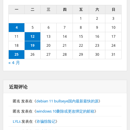
一
二
三
四
五
六
日
1
2
3
4
5
6
7
8
9
10
11
12
13
14
15
16
17
18
19
20
21
22
23
24
25
26
27
28
29
30
31
« 4 月
近期评论
匿名
发表在《
debian 11 bullseye国内最新最快的源
》
匿名
发表在《
windows 10删除或更改绑定的邮箱
》
LYLs
发表在《
诈骗惊险记
》