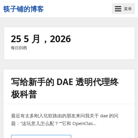
筷子铺的博客
菜单
记
录
生
25 5 月，2026
活
的
每日归档
点
点
滴
滴
写给新手的 DAE 透明代理终
极科普
最近有太多刚入坑软路由的朋友来问我关于 dae 的问
题：“这玩意儿怎么配？”“它和 OpenClas…