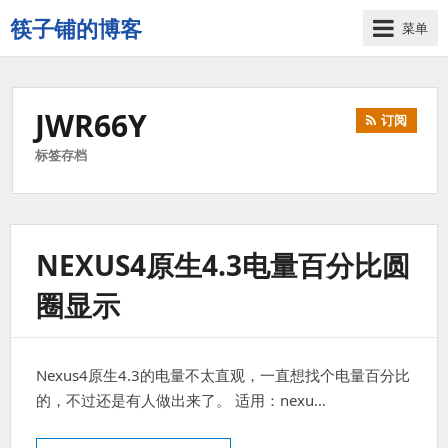
筷子铺的博客
菜单
记
录
生
JWR66Y
订阅
活
的
标签存档
点
点
滴
滴
NEXUS4原生4.3电量百分比圆
圈显示
Nexus4原生4.3的电量不太直观，一直想找个电量百分比
的，不过还是有人做出来了。 适用：nexu…