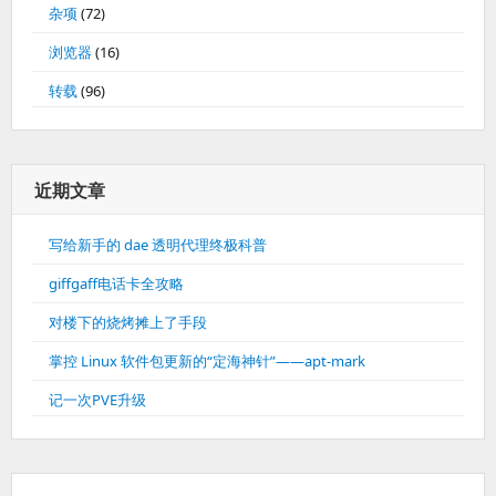
杂项
(72)
浏览器
(16)
转载
(96)
近期文章
写给新手的 dae 透明代理终极科普
giffgaff电话卡全攻略
对楼下的烧烤摊上了手段
掌控 Linux 软件包更新的“定海神针”——apt-mark
记一次PVE升级