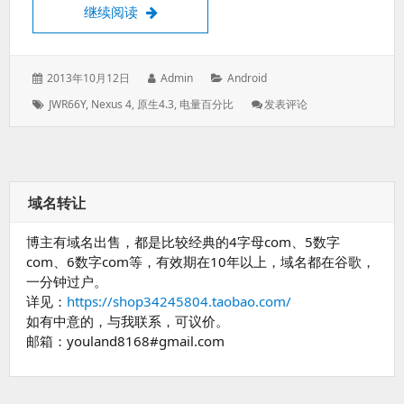
Nexus4原生4.3电量百分比圆圈显示
继续阅读
发
作
分
2013年10月12日
Admin
Android
表
者：
类：
标
: Nexus4
JWR66Y
,
Nexus 4
,
原生4.3
,
电量百分比
发表评论
于：
签：
原
生
4.3
电
量
域名转让
百
分
博主有域名出售，都是比较经典的4字母com、5数字
比
圆
com、6数字com等，有效期在10年以上，域名都在谷歌，
圈
一分钟过户。
显
详见：
https://shop34245804.taobao.com/
示
如有中意的，与我联系，可议价。
邮箱：youland8168#gmail.com